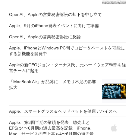
OpenAI、Appleの営業秘密訴訟の却下を申し立て
Apple、9月のiPhone発表イベントに向けて準備
OpenAI、Appleの営業秘密訴訟に反論
Apple、iPhoneとWindows PC間でコピー＆ペーストを可能に
する新機能を開発中
Appleの新CEOジョン・ターナス氏、元ハードウェア幹部を経
営チームに起用
「MacBook Air」が品薄に メモリ不足の影響
拡大
Apple、スマートグラス＆ヘッドセットを健康デバイスへ
Apple、第3四半期の業績を発表 総売上と
EPSは4〜6月期の過去最高を記録 iPhone、
Mac、サービスの売上高も4〜6月期の過去最