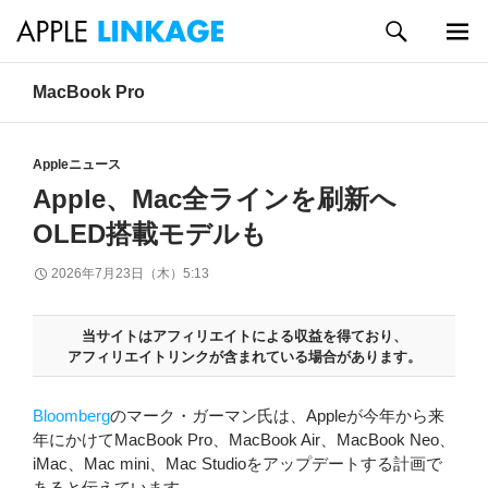
検
索
メイン
コ
MacBook Pro
メニュ
ン
ー
テ
ン
Appleニュース
ツ
へ
Apple、Mac全ラインを刷新へ
ス
OLED搭載モデルも
キ
ッ
2026年7月23日（木）5:13
プ
当サイトはアフィリエイトによる収益を得ており、
アフィリエイトリンクが含まれている場合があります。
Bloomberg
のマーク・ガーマン氏は、Appleが今年から来
年にかけてMacBook Pro、MacBook Air、MacBook Neo、
iMac、Mac mini、Mac Studioをアップデートする計画で
あると伝えています。