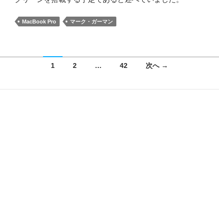
MacBook Pro
マーク・ガーマン
投
1
2
…
42
次へ →
稿
ナ
ビ
ゲ
ー
シ
ョ
ン