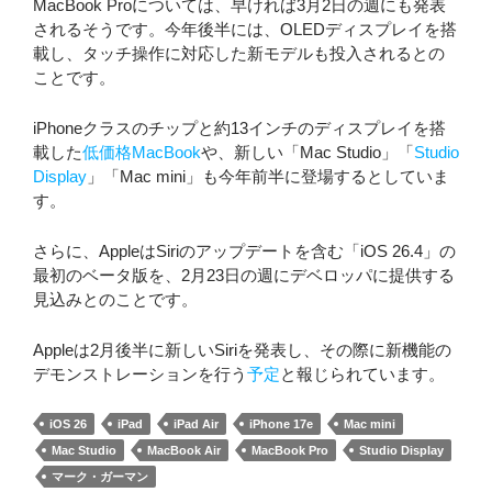
MacBook Proについては、早ければ3月2日の週にも発表
されるそうです。今年後半には、OLEDディスプレイを搭
載し、タッチ操作に対応した新モデルも投入されるとの
ことです。
iPhoneクラスのチップと約13インチのディスプレイを搭
載した
低価格MacBook
や、新しい「Mac Studio」「
Studio
Display
」「Mac mini」も今年前半に登場するとしていま
す。
さらに、AppleはSiriのアップデートを含む「iOS 26.4」の
最初のベータ版を、2月23日の週にデベロッパに提供する
見込みとのことです。
Appleは2月後半に新しいSiriを発表し、その際に新機能の
デモンストレーションを行う
予定
と報じられています。
iOS 26
iPad
iPad Air
iPhone 17e
Mac mini
Mac Studio
MacBook Air
MacBook Pro
Studio Display
マーク・ガーマン