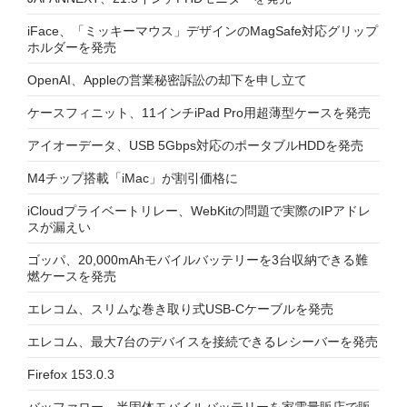
iFace、「ミッキーマウス」デザインのMagSafe対応グリップ
ホルダーを発売
OpenAI、Appleの営業秘密訴訟の却下を申し立て
ケースフィニット、11インチiPad Pro用超薄型ケースを発売
アイオーデータ、USB 5Gbps対応のポータブルHDDを発売
M4チップ搭載「iMac」が割引価格に
iCloudプライベートリレー、WebKitの問題で実際のIPアドレ
スが漏えい
ゴッパ、20,000mAhモバイルバッテリーを3台収納できる難
燃ケースを発売
エレコム、スリムな巻き取り式USB-Cケーブルを発売
エレコム、最大7台のデバイスを接続できるレシーバーを発売
Firefox 153.0.3