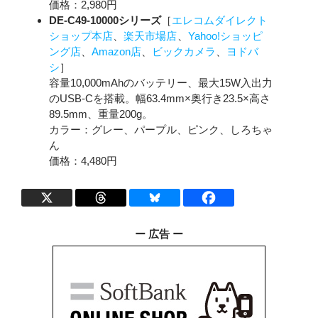
価格：2,980円
DE-C49-10000シリーズ
［
エレコムダイレクト
ショップ本店
、
楽天市場店
、
Yahoo!ショッピ
ング店
、
Amazon店
、
ビックカメラ
、
ヨドバ
シ
］
容量10,000mAhのバッテリー、最大15W入出力
のUSB-Cを搭載。幅63.4mm×奥行き23.5×高さ
89.5mm、重量200g。
カラー：グレー、パープル、ピンク、しろちゃ
ん
価格：4,480円
ー 広告 ー