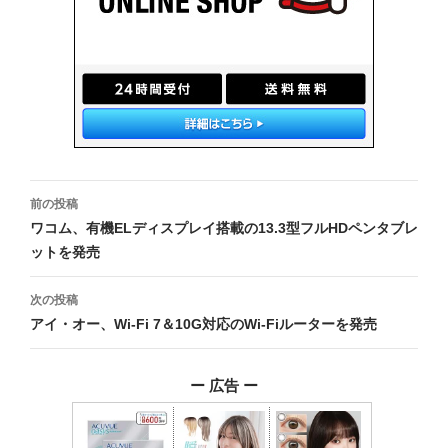
投
前の投稿
稿
ワコム、有機ELディスプレイ搭載の13.3型フルHDペンタブレ
ットを発売
ナ
ビ
次の投稿
アイ・オー、Wi-Fi 7＆10G対応のWi-Fiルーターを発売
ゲ
ー
ー 広告 ー
シ
ョ