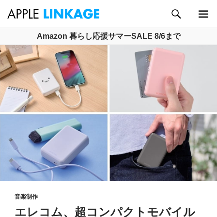
検
索
メイン
コ
Amazon 暮らし応援サマーSALE 8/6まで
メニュ
ン
ー
テ
ン
ツ
へ
ス
キ
ッ
プ
音楽制作
エレコム、超コンパクトモバイル