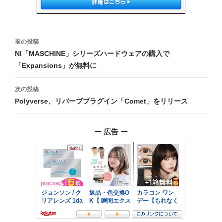
投
前の投稿
稿
NI「MASCHINE」シリーズハードウェアの購入で
「Expansions」が無料に
ナ
ビ
次の投稿
Polyverse、リバーブプラグイン「Comet」をリリース
ゲ
ー
ー 広告 ー
シ
ョ
ン