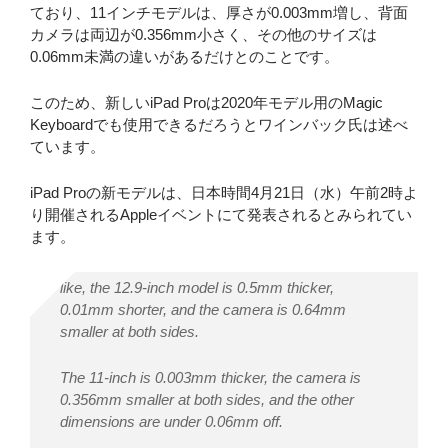
ており、11インチモデルは、厚さが0.003mm増し、背面
カメラは両辺が0.356mm小さく、その他のサイズは
0.06mm未満の違いがあるだけとのことです。
このため、新しいiPad Proは2020年モデル用のMagic
Keyboardでも使用できるだろうとワインバック氏は述べ
ています。
iPad Proの新モデルは、日本時間4月21日（水）午前2時よ
り開催されるAppleイベントにて発表されるとみられてい
ます。
like, the 12.9-inch model is 0.5mm thicker,
0.01mm shorter, and the camera is 0.64mm
smaller at both sides.
The 11-inch is 0.003mm thicker, the camera is
0.356mm smaller at both sides, and the other
dimensions are under 0.06mm off.