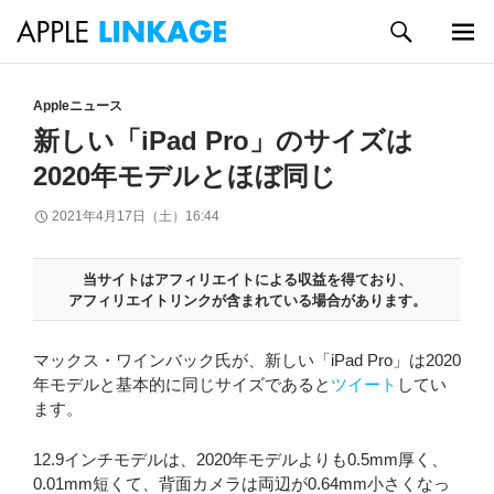
検
索
メイン
コ
メニュ
ン
Appleニュース
ー
テ
新しい「iPad Pro」のサイズは
ン
2020年モデルとほぼ同じ
ツ
へ
2021年4月17日（土）16:44
ス
キ
ッ
当サイトはアフィリエイトによる収益を得ており、
プ
アフィリエイトリンクが含まれている場合があります。
マックス・ワインバック氏が、新しい「iPad Pro」は2020
年モデルと基本的に同じサイズであると
ツイート
してい
ます。
12.9インチモデルは、2020年モデルよりも0.5mm厚く、
0.01mm短くて、背面カメラは両辺が0.64mm小さくなっ