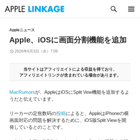
検
索
メイン
コ
メニュ
ン
Appleニュース
ー
テ
Apple、iOSに画面分割機能を追加
ン
ツ
2026年6月3日（水）7:09
へ
ス
キ
当サイトはアフィリエイトによる収益を得ており、
アフィリエイトリンクが含まれている場合があります。
ッ
プ
MacRumors
が、AppleはiOSにSplit Vew機能を追加するよ
うだと伝えています。
リーカーの定焦数码の
投稿
によると、AppleはiPhoneの横
画面対応の問題を解決するために、iOS版Split Viewを開
発しているとのことです。