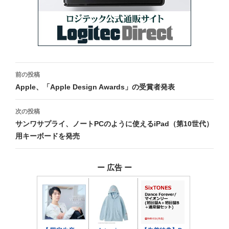
投
前の投稿
稿
Apple、「Apple Design Awards」の受賞者発表
ナ
次の投稿
ビ
サンワサプライ、ノートPCのように使えるiPad（第10世代）
用キーボードを発売
ゲ
ー
ー 広告 ー
シ
ョ
ン