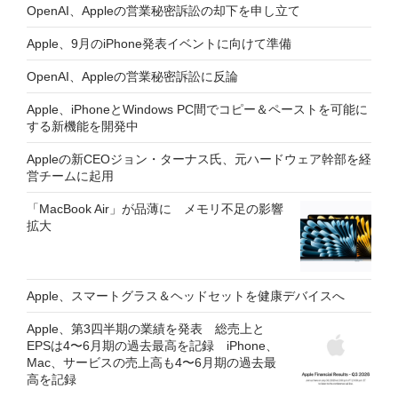
OpenAI、Appleの営業秘密訴訟の却下を申し立て
Apple、9月のiPhone発表イベントに向けて準備
OpenAI、Appleの営業秘密訴訟に反論
Apple、iPhoneとWindows PC間でコピー＆ペーストを可能に
する新機能を開発中
Appleの新CEOジョン・ターナス氏、元ハードウェア幹部を経
営チームに起用
「MacBook Air」が品薄に メモリ不足の影響
拡大
Apple、スマートグラス＆ヘッドセットを健康デバイスへ
Apple、第3四半期の業績を発表 総売上と
EPSは4〜6月期の過去最高を記録 iPhone、
Mac、サービスの売上高も4〜6月期の過去最
高を記録