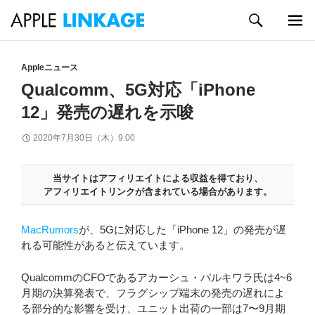
検
索
メイン
コ
メニュ
ン
Appleニュース
ー
テ
Qualcomm、5G対応「iPhone
ン
12」発売の遅れを示唆
ツ
へ
2020年7月30日（木）9:00
ス
キ
ッ
当サイトはアフィリエイトによる収益を得ており、
プ
アフィリエイトリンクが含まれている場合があります。
MacRumors
が、5Gに対応した「iPhone 12」の発売が遅
れる可能性があると伝えています。
QualcommのCFOであるアカーシュ・パルキワラ氏は4~6
月期の決算発表で、フラグシップ端末の発売の遅れによ
る部分的な影響を受け、ユニット出荷の一部は7〜9月期