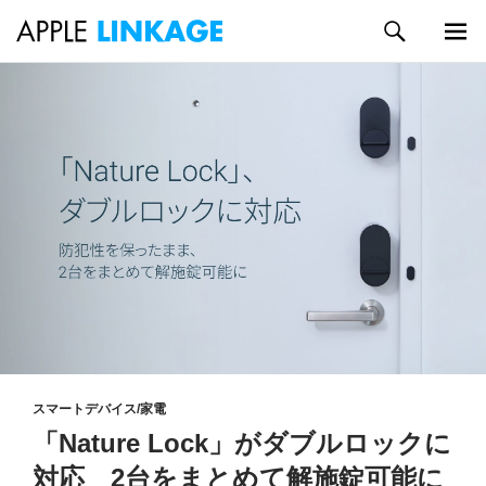
検
索
メイン
コ
メニュ
ン
ー
テ
ン
ツ
へ
ス
キ
ッ
プ
スマートデバイス/家電
「Nature Lock」がダブルロックに
対応 2台をまとめて解施錠可能に