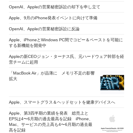
OpenAI、Appleの営業秘密訴訟の却下を申し立て
Apple、9月のiPhone発表イベントに向けて準備
OpenAI、Appleの営業秘密訴訟に反論
Apple、iPhoneとWindows PC間でコピー＆ペーストを可能に
する新機能を開発中
Appleの新CEOジョン・ターナス氏、元ハードウェア幹部を経
営チームに起用
「MacBook Air」が品薄に メモリ不足の影響
拡大
Apple、スマートグラス＆ヘッドセットを健康デバイスへ
Apple、第3四半期の業績を発表 総売上と
EPSは4〜6月期の過去最高を記録 iPhone、
Mac、サービスの売上高も4〜6月期の過去最
高を記録