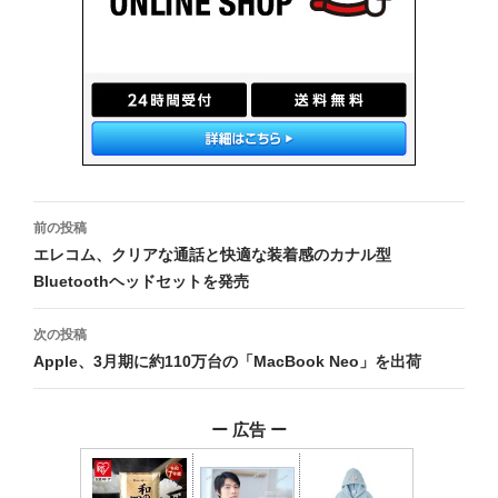
投
前の投稿
稿
エレコム、クリアな通話と快適な装着感のカナル型
Bluetoothヘッドセットを発売
ナ
ビ
次の投稿
Apple、3月期に約110万台の「MacBook Neo」を出荷
ゲ
ー
ー 広告 ー
シ
ョ