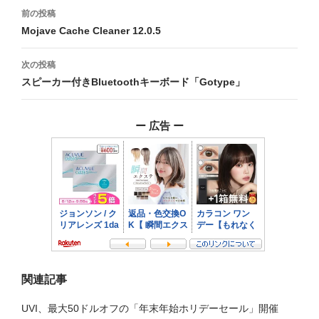
投
前の投稿
稿
Mojave Cache Cleaner 12.0.5
ナ
次の投稿
ビ
スピーカー付きBluetoothキーボード「Gotype」
ゲ
ー 広告 ー
ー
シ
ョ
ン
関連記事
UVI、最大50ドルオフの「年末年始ホリデーセール」開催