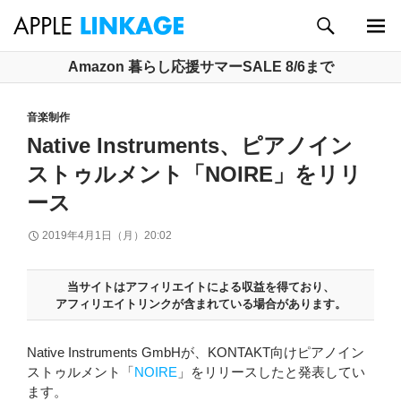
検
索
メイン
コ
Amazon 暮らし応援サマーSALE 8/6まで
メニュ
ン
ー
テ
音楽制作
ン
ツ
Native Instruments、ピアノイン
へ
ストゥルメント「NOIRE」をリリ
ス
キ
ース
ッ
2019年4月1日（月）20:02
プ
当サイトはアフィリエイトによる収益を得ており、
アフィリエイトリンクが含まれている場合があります。
Native Instruments GmbHが、KONTAKT向けピアノイン
ストゥルメント「
NOIRE
」をリリースしたと発表してい
ます。