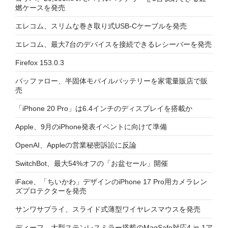
燃ケースを発売
エレコム、スリムな巻き取り式USB-Cケーブルを発売
エレコム、最大7台のデバイスを接続できるレシーバーを発売
Firefox 153.0.3
バッファロー、半固体モバイルバッテリーを家電量販店で販
売
「iPhone 20 Pro」は6.4インチのディスプレイを搭載か
Apple、9月のiPhone発表イベントに向けて準備
OpenAI、Appleの営業秘密訴訟に反論
SwitchBot、最大54%オフの「お盆セール」開催
iFace、「ちいかわ」デザインのiPhone 17 Pro用カメラレン
ズプロテクターを発売
サンワサプライ、スライド式薄型ワイヤレスマウスを発売
ディーフ、大型ステンレスミラー搭載のMagSafe対応4-in-1ア