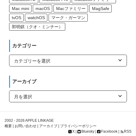
Mac mini
macOS
Macファミリー
MagSafe
tvOS
watchOS
マーク・ガーマン
郭明錤（クオ・ミンチー）
カテゴリー
カ
テ
ゴ
リ
ー
アーカイブ
ア
ー
カ
イ
ブ
2002 - 2026
APPLE LINKAGE
概要
|
お問い合わせ
|
アーカイブ
|
プライバシーポリシー
X
|
Bluesky
|
Facebook
|
RSS