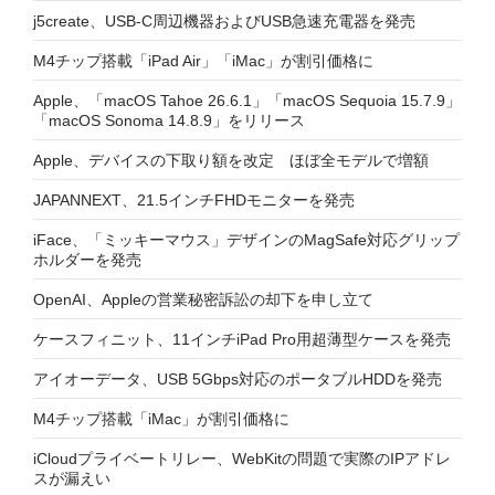
j5create、USB-C周辺機器およびUSB急速充電器を発売
M4チップ搭載「iPad Air」「iMac」が割引価格に
Apple、「macOS Tahoe 26.6.1」「macOS Sequoia 15.7.9」
「macOS Sonoma 14.8.9」をリリース
Apple、デバイスの下取り額を改定 ほぼ全モデルで増額
JAPANNEXT、21.5インチFHDモニターを発売
iFace、「ミッキーマウス」デザインのMagSafe対応グリップ
ホルダーを発売
OpenAI、Appleの営業秘密訴訟の却下を申し立て
ケースフィニット、11インチiPad Pro用超薄型ケースを発売
アイオーデータ、USB 5Gbps対応のポータブルHDDを発売
M4チップ搭載「iMac」が割引価格に
iCloudプライベートリレー、WebKitの問題で実際のIPアドレ
スが漏えい