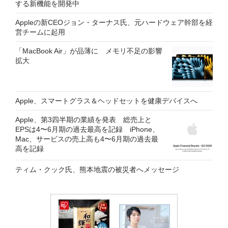
する新機能を開発中
Appleの新CEOジョン・ターナス氏、元ハードウェア幹部を経
営チームに起用
「MacBook Air」が品薄に メモリ不足の影響
拡大
Apple、スマートグラス＆ヘッドセットを健康デバイスへ
Apple、第3四半期の業績を発表 総売上と
EPSは4〜6月期の過去最高を記録 iPhone、
Mac、サービスの売上高も4〜6月期の過去最
高を記録
ティム・クック氏、熊本地震の被災者へメッセージ