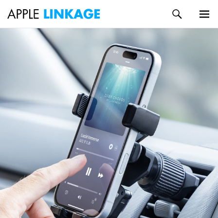
検
索
メイン
コ
メニュ
ン
ー
テ
ン
ツ
へ
ス
キ
ッ
プ