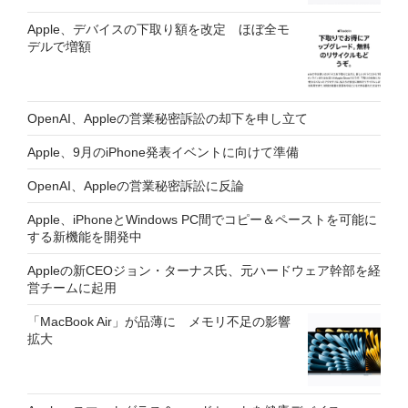
Apple、デバイスの下取り額を改定 ほぼ全モ
デルで増額
OpenAI、Appleの営業秘密訴訟の却下を申し立て
Apple、9月のiPhone発表イベントに向けて準備
OpenAI、Appleの営業秘密訴訟に反論
Apple、iPhoneとWindows PC間でコピー＆ペーストを可能に
する新機能を開発中
Appleの新CEOジョン・ターナス氏、元ハードウェア幹部を経
営チームに起用
「MacBook Air」が品薄に メモリ不足の影響
拡大