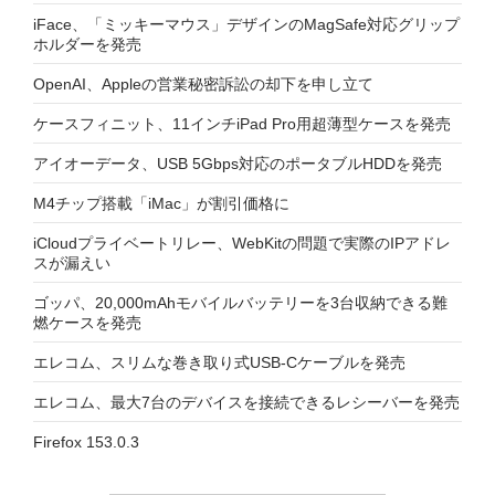
iFace、「ミッキーマウス」デザインのMagSafe対応グリップ
ホルダーを発売
OpenAI、Appleの営業秘密訴訟の却下を申し立て
ケースフィニット、11インチiPad Pro用超薄型ケースを発売
アイオーデータ、USB 5Gbps対応のポータブルHDDを発売
M4チップ搭載「iMac」が割引価格に
iCloudプライベートリレー、WebKitの問題で実際のIPアドレ
スが漏えい
ゴッパ、20,000mAhモバイルバッテリーを3台収納できる難
燃ケースを発売
エレコム、スリムな巻き取り式USB-Cケーブルを発売
エレコム、最大7台のデバイスを接続できるレシーバーを発売
Firefox 153.0.3