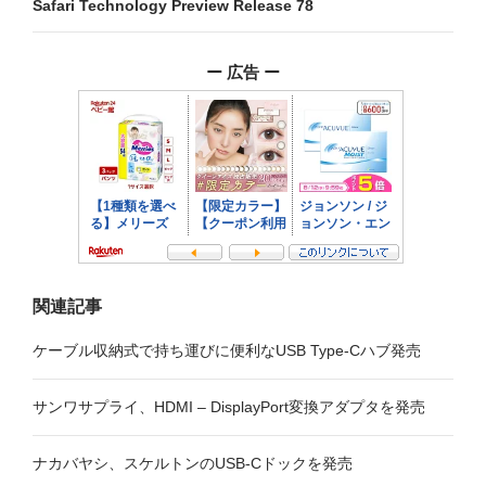
Safari Technology Preview Release 78
ゲ
ー
ー 広告 ー
シ
ョ
ン
関連記事
ケーブル収納式で持ち運びに便利なUSB Type-Cハブ発売
サンワサプライ、HDMI – DisplayPort変換アダプタを発売
ナカバヤシ、スケルトンのUSB-Cドックを発売