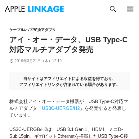
検
索
メイン
コ
メニュ
ン
ケーブル/ハブ/変換アダプタ
ー
テ
アイ・オー・データ、USB Type-C
ン
対応マルチアダプタ発売
ツ
へ
2019年3月21日（木）12:19
ス
キ
ッ
当サイトはアフィリエイトによる収益を得ており、
プ
アフィリエイトリンクが含まれている場合があります。
株式会社アイ・オー・データ機器が、USB Type-C対応マ
ルチアダプタ「
US3C-UERGB/H2
」を発売すると発表し
ています。
US3C-UERGB/H2は、USB 3.1 Gen 1、HDMI、ミニD-
Sub 15pin、ギガビットEthernetを搭載したUSB Type-C接