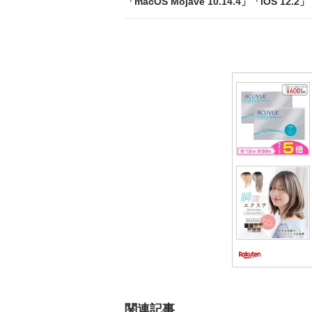
ビ
「macOS Mojave 10.14.4」「iOS 12.
ゲ
ー
シ
ョ
ン
関連記事