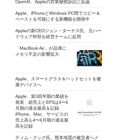
OpenAI、Appleの営業秘密訴訟に反論
Apple、iPhoneとWindows PC間でコピー＆
ペーストを可能にする新機能を開発中
Appleの新CEOジョン・ターナス氏、元ハー
ドウェア幹部を経営チームに起用
「MacBook Air」が品薄に
メモリ不足の影響拡大
Apple、スマートグラス＆ヘッドセットを健
康デバイスへ
Apple、第3四半期の業績を
発表 総売上とEPSは4〜6
月期の過去最高を記録
iPhone、Mac、サービスの
売上高も4〜6月期の過去最
高を記録
ティム・クック氏、熊本地震の被災者へメ