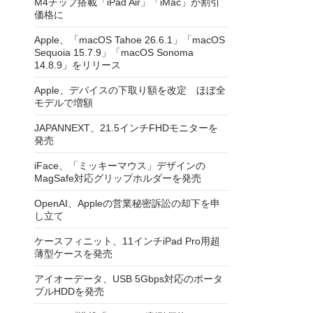
M4チップ搭載「iPad Air」「iMac」が割引
価格に
Apple、「macOS Tahoe 26.6.1」「macOS
Sequoia 15.7.9」「macOS Sonoma
14.8.9」をリリース
Apple、デバイスの下取り額を改定 ほぼ全
モデルで増額
JAPANNEXT、21.5インチFHDモニターを
発売
iFace、「ミッキーマウス」デザインの
MagSafe対応グリップホルダーを発売
OpenAI、Appleの営業秘密訴訟の却下を申
し立て
ケースフィニット、11インチiPad Pro用超
薄型ケースを発売
アイオーデータ、USB 5Gbps対応のポータ
ブルHDDを発売