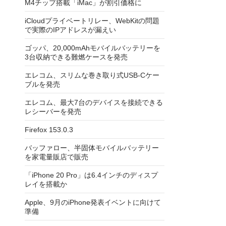
M4チップ搭載「iMac」が割引価格に
iCloudプライベートリレー、WebKitの問題
で実際のIPアドレスが漏えい
ゴッパ、20,000mAhモバイルバッテリーを
3台収納できる難燃ケースを発売
エレコム、スリムな巻き取り式USB-Cケー
ブルを発売
エレコム、最大7台のデバイスを接続できる
レシーバーを発売
Firefox 153.0.3
バッファロー、半固体モバイルバッテリー
を家電量販店で販売
「iPhone 20 Pro」は6.4インチのディスプ
レイを搭載か
Apple、9月のiPhone発表イベントに向けて
準備