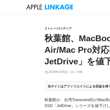
検
索
コ
ン
テ
ストレージ/メディア
ン
秋葉館、MacBook
ツ
へ
Air/Mac Pro対応
ス
キ
JetDrive」を値
ッ
プ
2019年2月5日（火）0:08
当サイトはアフィリエイトによる収益を得
秋葉館が、台湾Transcend社のMacBook P
SSD「JetDrive」シリーズを値下