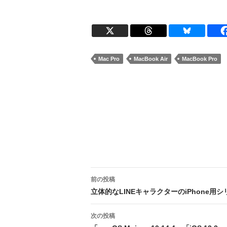
Mac Pro
MacBook Air
MacBook Pro
投
前の投稿
稿
立体的なLINEキャラクターのiPhone用
ナ
次の投稿