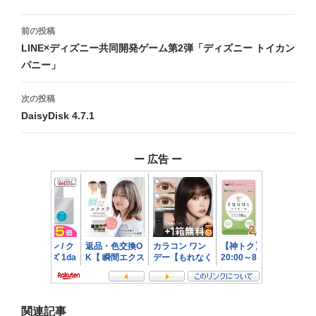
投
前の投稿
稿
LINE×ディズニー共同開発ゲーム第2弾「ディズニー トイカン
パニー」
ナ
ビ
次の投稿
DaisyDisk 4.7.1
ゲ
ー
ー 広告 ー
シ
ョ
ン
関連記事