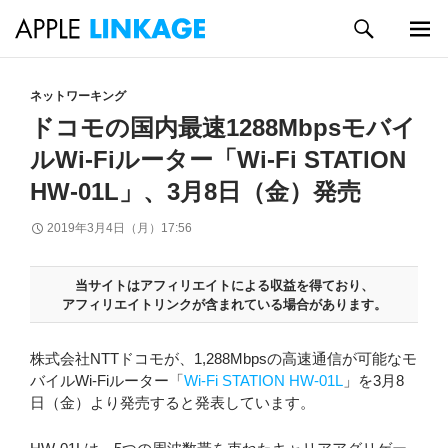
検
索
メイン
コ
メニュ
ン
ネットワーキング
ー
テ
ドコモの国内最速1288Mbpsモバイ
ン
ルWi-Fiルーター「Wi-Fi STATION
ツ
へ
HW-01L」、3月8日（金）発売
ス
キ
2019年3月4日（月）17:56
ッ
プ
当サイトはアフィリエイトによる収益を得ており、
アフィリエイトリンクが含まれている場合があります。
株式会社NTTドコモが、1,288Mbpsの高速通信が可能なモ
バイルWi-Fiルーター「
Wi-Fi STATION HW-01L
」を3月8
日（金）より発売すると発表しています。