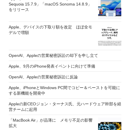
Sequoia 15.7.9」「macOS Sonoma 14.8.9」
をリリース
Apple、デバイスの下取り額を改定 ほぼ全モ
デルで増額
OpenAI、Appleの営業秘密訴訟の却下を申し立て
Apple、9月のiPhone発表イベントに向けて準備
OpenAI、Appleの営業秘密訴訟に反論
Apple、iPhoneとWindows PC間でコピー＆ペーストを可能に
する新機能を開発中
Appleの新CEOジョン・ターナス氏、元ハードウェア幹部を経
営チームに起用
「MacBook Air」が品薄に メモリ不足の影響
拡大