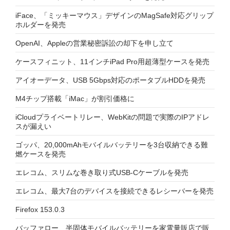
iFace、「ミッキーマウス」デザインのMagSafe対応グリップ
ホルダーを発売
OpenAI、Appleの営業秘密訴訟の却下を申し立て
ケースフィニット、11インチiPad Pro用超薄型ケースを発売
アイオーデータ、USB 5Gbps対応のポータブルHDDを発売
M4チップ搭載「iMac」が割引価格に
iCloudプライベートリレー、WebKitの問題で実際のIPアドレ
スが漏えい
ゴッパ、20,000mAhモバイルバッテリーを3台収納できる難
燃ケースを発売
エレコム、スリムな巻き取り式USB-Cケーブルを発売
エレコム、最大7台のデバイスを接続できるレシーバーを発売
Firefox 153.0.3
バッファロー、半固体モバイルバッテリーを家電量販店で販