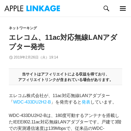
検
索
メイン
コ
メニュ
ン
ネットワーキング
ー
テ
エレコム、11ac対応無線LANアダ
ン
プター発売
ツ
へ
2019年2月26日（火）19:14
ス
キ
ッ
当サイトはアフィリエイトによる収益を得ており、
プ
アフィリエイトリンクが含まれている場合があります。
エレコム株式会社が、11ac対応無線LANアダプター
「
WDC-433DU2H2-B
」を発売すると
発表
しています。
WDC-433DU2H2-Bは、180度可動するアンテナを搭載し
たIEEE802.11ac対応無線LANアダプターです。戸建て3階
での実測通信速度は139Mbpsで、従来品のWDC-