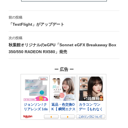
投
前の投稿
稿
「TestFlight」がアップデート
ナ
次の投稿
ビ
秋葉館オリジナルのeGPU「Sonnet eGFX Breakaway Box
350/550 RADEON RX580」発売
ゲ
ー
ー 広告 ー
シ
ョ
ン