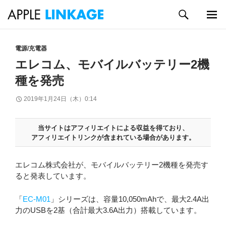
検
索
メイン
コ
メニュ
ン
電源/充電器
ー
テ
エレコム、モバイルバッテリー2機
ン
種を発売
ツ
へ
2019年1月24日（木）0:14
ス
キ
ッ
当サイトはアフィリエイトによる収益を得ており、
プ
アフィリエイトリンクが含まれている場合があります。
エレコム株式会社が、モバイルバッテリー2機種を発売す
ると発表しています。
「
EC-M01
」シリーズは、容量10,050mAhで、最大2.4A出
力のUSBを2基（合計最大3.6A出力）搭載しています。