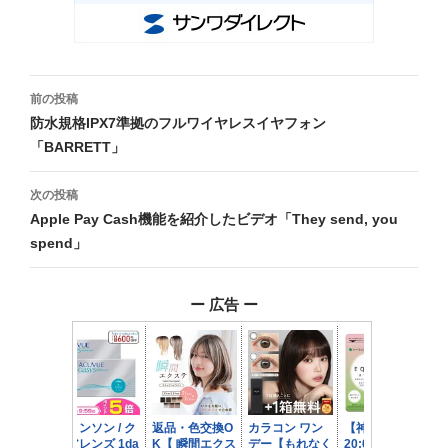
投
前の投稿
稿
防水規格IPX7準拠のフルワイヤレスイヤフォン
「BARRETT」
ナ
ビ
次の投稿
Apple Pay Cash機能を紹介したビデオ「They send, you
ゲ
spend」
ー
シ
ー 広告 ー
ョ
ン