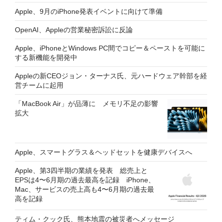
Apple、9月のiPhone発表イベントに向けて準備
OpenAI、Appleの営業秘密訴訟に反論
Apple、iPhoneとWindows PC間でコピー＆ペーストを可能に
する新機能を開発中
Appleの新CEOジョン・ターナス氏、元ハードウェア幹部を経
営チームに起用
「MacBook Air」が品薄に メモリ不足の影響
拡大
Apple、スマートグラス＆ヘッドセットを健康デバイスへ
Apple、第3四半期の業績を発表 総売上と
EPSは4〜6月期の過去最高を記録 iPhone、
Mac、サービスの売上高も4〜6月期の過去最
高を記録
ティム・クック氏、熊本地震の被災者へメッセージ