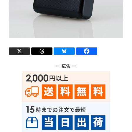
ー 広告 ー