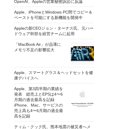
OpenAI、Appleの営業秘密訴訟に反論
Apple、iPhoneとWindows PC間でコピー＆
ペーストを可能にする新機能を開発中
Appleの新CEOジョン・ターナス氏、元ハー
ドウェア幹部を経営チームに起用
「MacBook Air」が品薄に
メモリ不足の影響拡大
Apple、スマートグラス＆ヘッドセットを健
康デバイスへ
Apple、第3四半期の業績を
発表 総売上とEPSは4〜6
月期の過去最高を記録
iPhone、Mac、サービスの
売上高も4〜6月期の過去最
高を記録
ティム・クック氏、熊本地震の被災者へメ