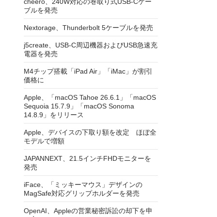
cheero、240W対応の巻取り式USB-Cケー
ブルを発売
Nextorage、Thunderbolt 5ケーブルを発売
j5create、USB-C周辺機器およびUSB急速充
電器を発売
M4チップ搭載「iPad Air」「iMac」が割引
価格に
Apple、「macOS Tahoe 26.6.1」「macOS
Sequoia 15.7.9」「macOS Sonoma
14.8.9」をリリース
Apple、デバイスの下取り額を改定 ほぼ全
モデルで増額
JAPANNEXT、21.5インチFHDモニターを
発売
iFace、「ミッキーマウス」デザインの
MagSafe対応グリップホルダーを発売
OpenAI、Appleの営業秘密訴訟の却下を申