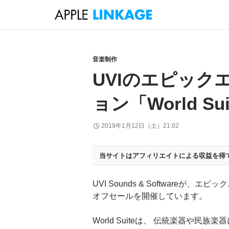
検
索
コ
ン
テ
音楽制作
ン
UVIのエピック
ツ
へ
ョン「World S
ス
キ
2019年1月12日（土）21:02
ッ
プ
当サイトはアフィリエイトによる収益を得
UVI Sounds & Softwareが
オフセールを開催しています。
World Suiteは、 伝統楽器や民族