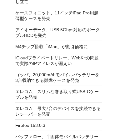
し立て
ケースフィニット、11インチiPad Pro用超
薄型ケースを発売
アイオーデータ、USB 5Gbps対応のポータ
ブルHDDを発売
M4チップ搭載「iMac」が割引価格に
iCloudプライベートリレー、WebKitの問題
で実際のIPアドレスが漏えい
ゴッパ、20,000mAhモバイルバッテリーを
3台収納できる難燃ケースを発売
エレコム、スリムな巻き取り式USB-Cケー
ブルを発売
エレコム、最大7台のデバイスを接続できる
レシーバーを発売
Firefox 153.0.3
バッファロー、半固体モバイルバッテリー