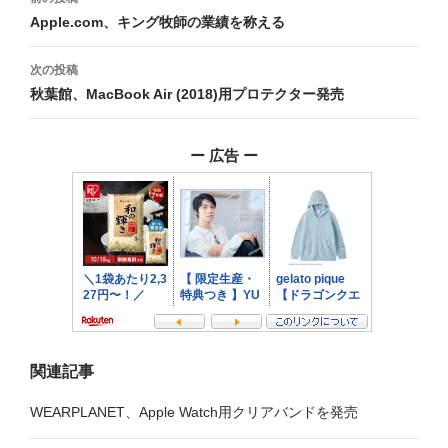
稿
Apple.com、キング牧師の業績を称える
ナ
次の投稿
ビ
秋葉館、MacBook Air (2018)用プロテクター発売
ゲ
ー 広告 ー
ー
シ
ョ
ン
関連記事
WEARPLANET、Apple Watch用クリアバンドを発売