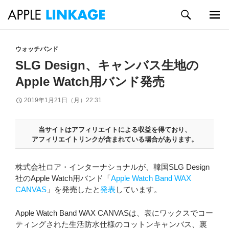
検
索
メイン
コ
メニュ
ン
ウォッチバンド
ー
テ
SLG Design、キャンバス生地の
ン
Apple Watch用バンド発売
ツ
へ
2019年1月21日（月）22:31
ス
キ
ッ
当サイトはアフィリエイトによる収益を得ており、
プ
アフィリエイトリンクが含まれている場合があります。
株式会社ロア・インターナショナルが、韓国SLG Design
社のApple Watch用バンド「
Apple Watch Band WAX
CANVAS
」を発売したと
発表
しています。
Apple Watch Band WAX CANVASは、表にワックスでコー
ティングされた生活防水仕様のコットンキャンバス、裏