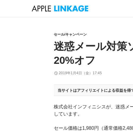
検
索
コ
ン
テ
セール/キャンペーン
ン
迷惑メール対策ソフ
ツ
へ
20%オフ
ス
キ
2019年1月4日（金）17:45
ッ
プ
当サイトはアフィリエイトによる収益を得
株式会社インフィニシスが、迷惑メ
しています。
セール価格は1,980円（通常価格2,