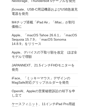
Nextorage、Thunderbolt 5ケーブルを発売
j5create、USB-C周辺機器およびUSB急速充
電器を発売
M4チップ搭載「iPad Air」「iMac」が割引
価格に
Apple、「macOS Tahoe 26.6.1」「macOS
Sequoia 15.7.9」「macOS Sonoma
14.8.9」をリリース
Apple、デバイスの下取り額を改定 ほぼ全
モデルで増額
JAPANNEXT、21.5インチFHDモニターを
発売
iFace、「ミッキーマウス」デザインの
MagSafe対応グリップホルダーを発売
OpenAI、Appleの営業秘密訴訟の却下を申
し立て
ケースフィニット、11インチiPad Pro用超