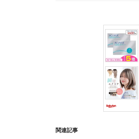
ゲ
ー
シ
ョ
ン
関連記事