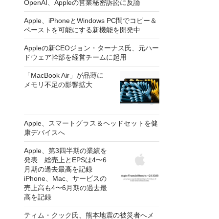
OpenAI、Appleの営業秘密訴訟に反論
Apple、iPhoneとWindows PC間でコピー＆
ペーストを可能にする新機能を開発中
Appleの新CEOジョン・ターナス氏、元ハー
ドウェア幹部を経営チームに起用
「MacBook Air」が品薄に
メモリ不足の影響拡大
Apple、スマートグラス＆ヘッドセットを健
康デバイスへ
Apple、第3四半期の業績を
発表 総売上とEPSは4〜6
月期の過去最高を記録
iPhone、Mac、サービスの
売上高も4〜6月期の過去最
高を記録
ティム・クック氏、熊本地震の被災者へメ