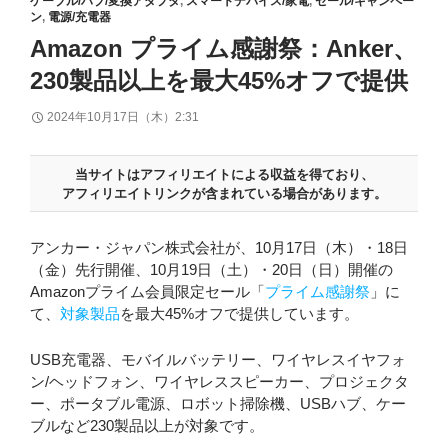
ケーブル/ハブ/変換アダプタ
,
スマートデバイス/家電
,
セール/キャンペー
ン
,
電源/充電器
Amazon プライム感謝祭：Anker、
230製品以上を最大45%オフで提供
2024年10月17日（木）2:31
当サイトはアフィリエイトによる収益を得ており、
アフィリエイトリンクが含まれている場合があります。
アンカー・ジャパン株式会社が、10月17日（木）・18日
（金）先行開催、10月19日（土）・20日（日）開催の
Amazonプライム会員限定セール「
プライム感謝祭
」に
て、
対象製品
を最大45%オフで提供しています。
USB充電器、モバイルバッテリー、ワイヤレスイヤフォ
ン/ヘッドフォン、ワイヤレススピーカー、プロジェクタ
ー、ポータブル電源、ロボット掃除機、USBハブ、ケー
ブルなど230製品以上が対象です。