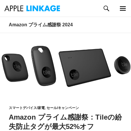
検
索
メイン
コ
Amazon プライム感謝祭 2024
メニュ
ン
ー
テ
ン
ツ
へ
ス
キ
ッ
プ
スマートデバイス/家電
,
セール/キャンペーン
Amazon プライム感謝祭：Tileの紛
失防止タグが最大52%オフ