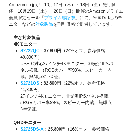
Amazon.co.jpが、10月17日（木）・18日（金）先行開
催、10月19日（土）・20日（日）開催のAmazonプライム
会員限定セール「
プライム感謝祭
」にて、米国Dell社のモ
ニターなどの
対象製品
を割引価格で提供しています。
主な対象製品
4Kモニター
S2722QC
：
37,800円
（24%オフ、参考価格
49,800円）
USB-C対応27インチ4Kモニター。非光沢IPSパ
ネル搭載、sRGBカバー率99%。スピーカー内
蔵。無輝点3年保証。
S2721QS
：
32,800円
（22%オフ、参考価格
41,800円）
27インチ4Kモニター。非光沢IPSパネル搭載、
sRGBカバー率99%。スピーカー内蔵。無輝点
3年保証。
QHDモニター
S2725DS-A
：
25,800円
（16%オフ、参考価格