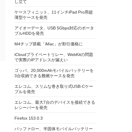
し立て
ケースフィニット、11インチiPad Pro用超
薄型ケースを発売
アイオーデータ、USB 5Gbps対応のポータ
ブルHDDを発売
M4チップ搭載「iMac」が割引価格に
iCloudプライベートリレー、WebKitの問題
で実際のIPアドレスが漏えい
ゴッパ、20,000mAhモバイルバッテリーを
3台収納できる難燃ケースを発売
エレコム、スリムな巻き取り式USB-Cケー
ブルを発売
エレコム、最大7台のデバイスを接続できる
レシーバーを発売
Firefox 153.0.3
バッファロー、半固体モバイルバッテリー