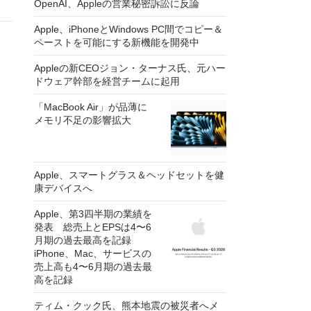
OpenAI、Appleの営業秘密訴訟に反論
Apple、iPhoneとWindows PC間でコピー＆
ペーストを可能にする新機能を開発中
Appleの新CEOジョン・ターナス氏、元ハー
ドウェア幹部を経営チームに起用
「MacBook Air」が品薄に
メモリ不足の影響拡大
Apple、スマートグラス＆ヘッドセットを健
康デバイスへ
Apple、第3四半期の業績を
発表 総売上とEPSは4〜6
月期の過去最高を記録
iPhone、Mac、サービスの
売上高も4〜6月期の過去最
高を記録
ティム・クック氏、熊本地震の被災者へメ