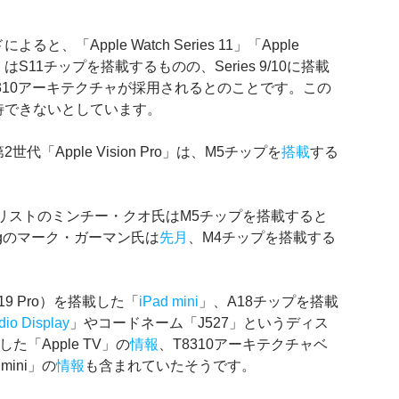
と、「Apple Watch Series 11」「Apple
h SE 3」はS11チップを搭載するものの、Series 9/10に搭載
8310アーキテクチャが採用されるとのことです。この
待できないとしています。
Apple Vision Pro」は、M5チップを
搭載
する
ては、アナリストのミンチー・クオ氏はM5チップを搭載すると
ergのマーク・ガーマン氏は
先月
、M4チップを搭載する
9 Pro）を搭載した「
iPad mini
」、A18チップを搭載
dio Display
」やコードネーム「J527」というディス
した「Apple TV」の
情報
、T8310アーキテクチャベ
ini」の
情報
も含まれていたそうです。