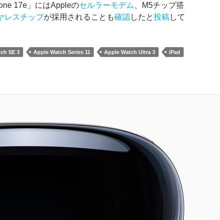
one 17e」にはAppleの
セルラーモデム
、M5チップ搭
ヤレスチップ
が採用されることも
確認
したと
投稿
して
ch SE 3
Apple Watch Series 11
Apple Watch Ultra 3
iPad