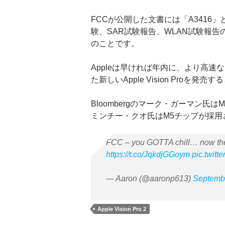
FCCが公開した文書には「A341
験、SAR試験報告、WLAN試験報
のことです。
Appleは早ければ年内に、より高
た新しいApple Vision Proを発売す
Bloombergのマーク・ガーマン
ミンチー・クオ氏はM5チップが採用
FCC – you GOTTA chill… now they
https://t.co/JqkdjGGoym
pic.twit
— Aaron (@aaronp613)
Septemb
Apple Vision Pro 2