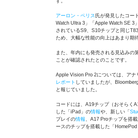
す。
アーロン・ペリス
氏が発見したコードによる
Watch Ultra 3」「Apple Watc
されているS9、S10チップと同じT
ため、大幅な性能の向上はあまり期
また、年内にも発売される見込みの第2世代「
ことが確認されたとのことです。
Apple Vision Pro 2につい
レポート
していましたが、Bloomb
と報じていました。
コードには、A19チップ（おそらくA1
した「iPad」の
情報
や、新しい「
Stu
プレイの
情報
、A17 Proチップを搭載
ースのチップを搭載した「HomePod m