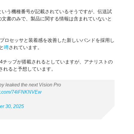
6」という機種番号が記載されているそうですが、伝送試
告の文書のみで、製品に関する情報は含まれていないと
速なプロセッサと装着感を改善した新しいバンドを採用し
ると
噂
されています。
氏はM4チップが搭載されるとしていますが、アナリストの
されると予想しています。
 leaked the next Vision Pro
ter.com/74iFNKNVEw
er 30, 2025