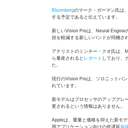
Bloomberg
のマーク・ガーマン氏は、App
する予定であると伝えています。
新しいVision Proは、Neural
担を軽減する新しいバンドが同梱さ
アナリストのミンチー・クオ氏は、M5チッ
ら量産されると
レポート
しており、
た。
現行のVision Proは、ソロニッ
れています。
新モデルはプロセッサのアップグレ
更されるという情報はありません。
Appleは、重量と価格を抑えた新モ
用アプリケーション向けの低遅延
有