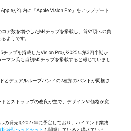
leが年内に「Apple Vision Pro」をアップデート
 Engineのコア数を増やしたM4チップを搭載し、首や頭への負
れるようです。
プを搭載したVision Proが2025年第3四半期か
ガーマン氏も当初M5チップを搭載すると報じていまし
トバンドとデュアルループバンドの2種類のバンドが同梱さ
ードとストラップの改良が主で、デザインや価格が変
デルの発売を2027年に予定しており、ハイエンド業務
線接続型ヘッドセット
も開発していると噂さていま