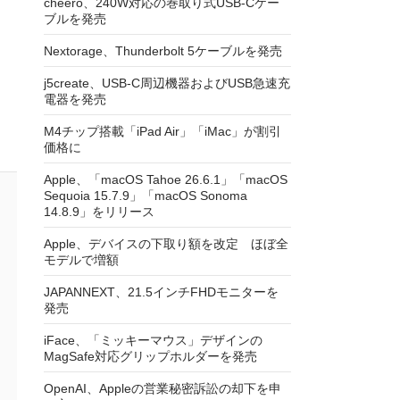
cheero、240W対応の巻取り式USB-Cケー
ブルを発売
Nextorage、Thunderbolt 5ケーブルを発売
j5create、USB-C周辺機器およびUSB急速充
電器を発売
M4チップ搭載「iPad Air」「iMac」が割引
価格に
Apple、「macOS Tahoe 26.6.1」「macOS
Sequoia 15.7.9」「macOS Sonoma
14.8.9」をリリース
Apple、デバイスの下取り額を改定 ほぼ全
モデルで増額
JAPANNEXT、21.5インチFHDモニターを
発売
iFace、「ミッキーマウス」デザインの
MagSafe対応グリップホルダーを発売
OpenAI、Appleの営業秘密訴訟の却下を申