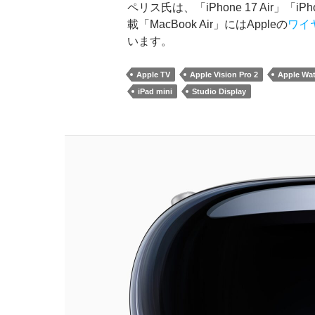
ペリス氏は、「iPhone 17 Air」「iPh
載「MacBook Air」にはAppleの
ワイ
います。
Apple TV
Apple Vision Pro 2
Apple Wat
iPad mini
Studio Display