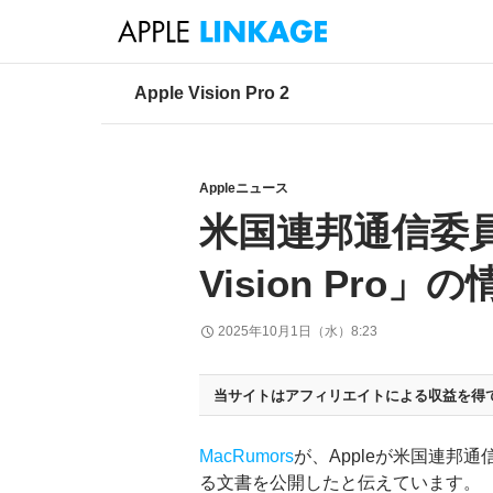
検
索
コ
Apple Vision Pro 2
ン
テ
ン
ツ
Appleニュース
へ
米国連邦通信委員
ス
キ
Vision Pro
ッ
プ
2025年10月1日（水）8:23
当サイトはアフィリエイトによる収益を得
MacRumors
が、Appleが米国連邦通信委
る文書を公開したと伝えています。