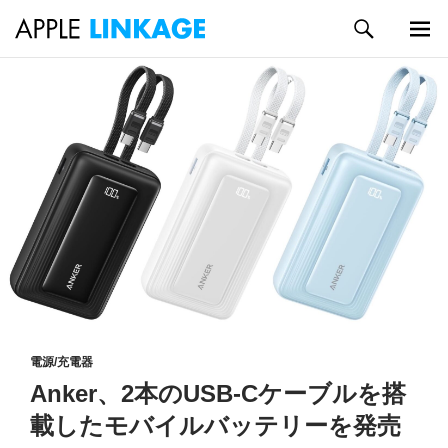
検
索
メイン
コ
メニュ
ン
ー
テ
ン
ツ
へ
ス
キ
ッ
プ
電源/充電器
Anker、2本のUSB-Cケーブルを搭
載したモバイルバッテリーを発売