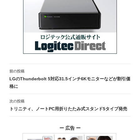
投
前の投稿
稿
LGのThunderbolt 5対応31.5インチ6Kモニターなどが割引価
格に
ナ
ビ
次の投稿
トリニティ、ノートPC用折りたたみ式スタンド5タイプ発売
ゲ
ー
ー 広告 ー
シ