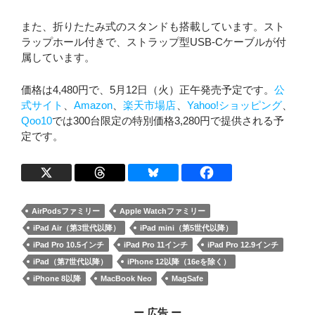
また、折りたたみ式のスタンドも搭載しています。スト
ラップホール付きで、ストラップ型USB-Cケーブルが付
属しています。
価格は4,480円で、5月12日（火）正午発売予定です。
公
式サイト
、
Amazon
、
楽天市場店
、
Yahoo!ショッピング
、
Qoo10
では300台限定の特別価格3,280円で提供される予
定です。
AirPodsファミリー
Apple Watchファミリー
iPad Air（第3世代以降）
iPad mini（第5世代以降）
iPad Pro 10.5インチ
iPad Pro 11インチ
iPad Pro 12.9インチ
iPad（第7世代以降）
iPhone 12以降（16eを除く）
iPhone 8以降
MacBook Neo
MagSafe
ー 広告 ー