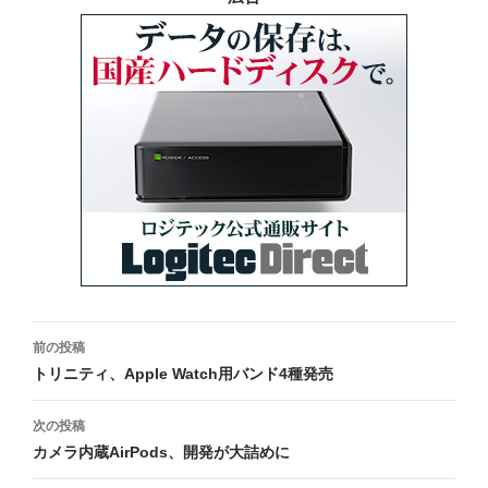
投
前の投稿
稿
トリニティ、Apple Watch用バンド4種発売
ナ
次の投稿
ビ
カメラ内蔵AirPods、開発が大詰めに