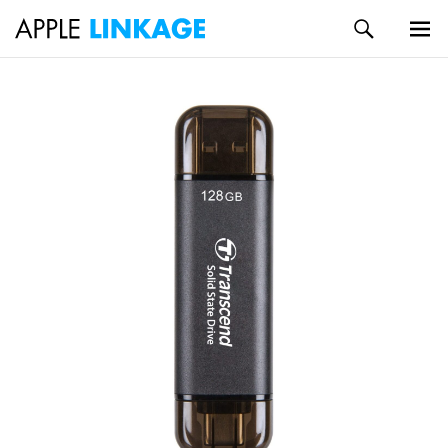
検
索
メイン
コ
メニュ
ン
ー
テ
ン
ツ
へ
ス
キ
ッ
プ