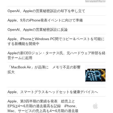
OpenAI、Appleの営業秘密訴訟の却下を申し立て
Apple、9月のiPhone発表イベントに向けて準備
OpenAI、Appleの営業秘密訴訟に反論
Apple、iPhoneとWindows PC間でコピー＆ペーストを可能に
する新機能を開発中
Appleの新CEOジョン・ターナス氏、元ハードウェア幹部を経
営チームに起用
「MacBook Air」が品薄に メモリ不足の影響
拡大
Apple、スマートグラス＆ヘッドセットを健康デバイスへ
Apple、第3四半期の業績を発表 総売上と
EPSは4〜6月期の過去最高を記録 iPhone、
Mac、サービスの売上高も4〜6月期の過去最