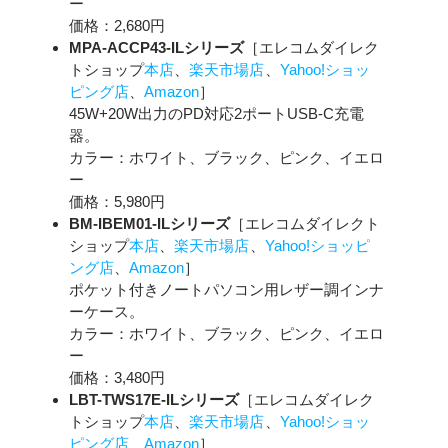
ー
価格：2,680円
MPA-ACCP43-ILシリーズ
［エレコムダイレク
トショップ
本店
、
楽天市場店
、
Yahoo!ショッ
ピング店
、
Amazon
］
45W+20W出力のPD対応2ポートUSB-C充電
器。
カラー：ホワイト、ブラック、ピンク、イエロ
ー
価格：5,980円
BM-IBEM01-ILシリーズ
［エレコムダイレクト
ショップ
本店
、
楽天市場店
、
Yahoo!ショッピ
ング店
、
Amazon
］
ポケット付きノートパソコン用レザー調インナ
ーケース。
カラー：ホワイト、ブラック、ピンク、イエロ
ー
価格：3,480円
LBT-TWS17E-ILシリーズ
［エレコムダイレク
トショップ
本店
、
楽天市場店
、
Yahoo!ショッ
ピング店
、
Amazon
］