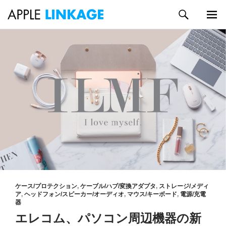
検
索
メイン
コ
メニュ
ン
ー
テ
ン
ツ
へ
ス
キ
ッ
プ
ケース/プロテクション
,
ケーブル/ハブ/変換アダプタ
,
ストレージ/メディ
ア
,
ヘッドフォン/スピーカー/オーディオ
,
マウス/キーボード
,
電源/充電
器
エレコム、パソコン周辺機器の新