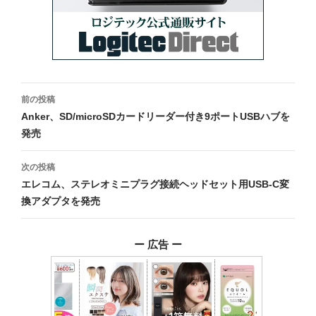
投
前の投稿
稿
Anker、SD/microSDカードリーダー付き9ポートUSBハブを
発売
ナ
ビ
次の投稿
エレコム、ステレオミニプラグ接続ヘッドセット用USB-C変
ゲ
換アダプタを発売
ー
シ
ー 広告 ー
ョ
ン