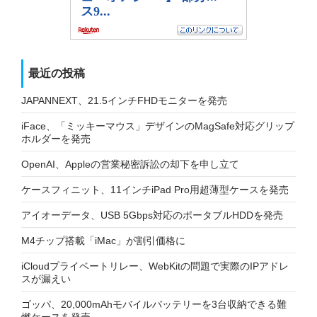
最近の投稿
JAPANNEXT、21.5インチFHDモニターを発売
iFace、「ミッキーマウス」デザインのMagSafe対応グリップ
ホルダーを発売
OpenAI、Appleの営業秘密訴訟の却下を申し立て
ケースフィニット、11インチiPad Pro用超薄型ケースを発売
アイオーデータ、USB 5Gbps対応のポータブルHDDを発売
M4チップ搭載「iMac」が割引価格に
iCloudプライベートリレー、WebKitの問題で実際のIPアドレ
スが漏えい
ゴッパ、20,000mAhモバイルバッテリーを3台収納できる難
燃ケースを発売