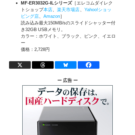
MF-ER3032G-ILシリーズ
［エレコムダイレク
トショップ
本店
、
楽天市場店
、
Yahoo!ショッ
ピング店
、
Amazon
］
読み込み最大150MB/sのスライドシャッター付
き32GB USBメモリ。
カラー：ホワイト、ブラック、ピンク、イエロ
ー
価格：2,728円
ー 広告 ー