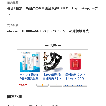
投
前の投稿
稿
長さ3種類、高耐久のMFi認証取得USB-C – Lightningケーブ
ル
ナ
ビ
次の投稿
cheero、10,000mAhモバイルバッテリーの廉価版発売
ゲ
ー
ー 広告 ー
シ
ョ
ン
関連記事