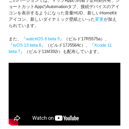
このバージョンでは、マップAppの到着予定時刻共有、シ
ョートカットAppのAutomationタブ、接続デバイスのアイ
コンを表示するようになった音量HUD、新しいHomeKit
アイコン、新しいダイナミック壁紙といった
変更
が加え
られています。
また、「
watchOS 6 beta 9
」（ビルド17R5575a）、
「
tvOS 13 beta 8
」（ビルド17J5564c）、「
Xcode 11
beta 7
」（ビルド11M392r）も配布しています。