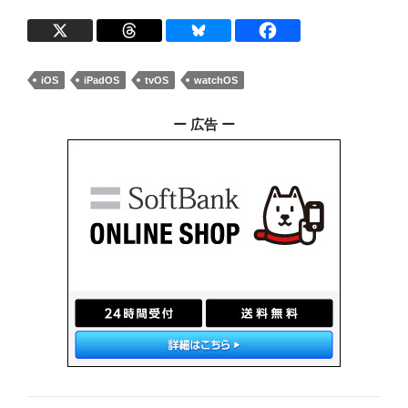
iOS
iPadOS
tvOS
watchOS
ー 広告 ー