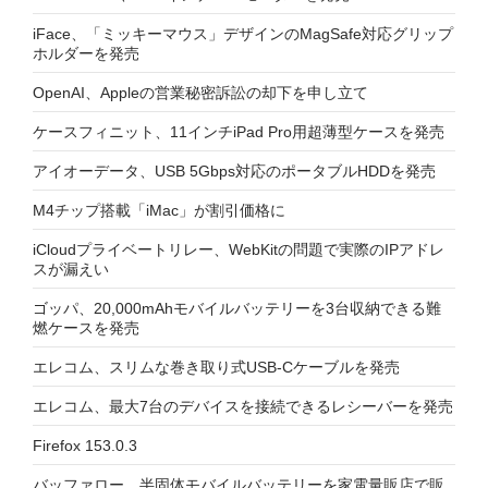
iFace、「ミッキーマウス」デザインのMagSafe対応グリップ
ホルダーを発売
OpenAI、Appleの営業秘密訴訟の却下を申し立て
ケースフィニット、11インチiPad Pro用超薄型ケースを発売
アイオーデータ、USB 5Gbps対応のポータブルHDDを発売
M4チップ搭載「iMac」が割引価格に
iCloudプライベートリレー、WebKitの問題で実際のIPアドレ
スが漏えい
ゴッパ、20,000mAhモバイルバッテリーを3台収納できる難
燃ケースを発売
エレコム、スリムな巻き取り式USB-Cケーブルを発売
エレコム、最大7台のデバイスを接続できるレシーバーを発売
Firefox 153.0.3
バッファロー、半固体モバイルバッテリーを家電量販店で販