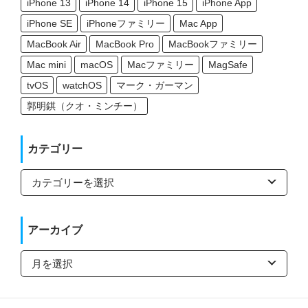
iPhone 13
iPhone 14
iPhone 15
iPhone App
iPhone SE
iPhoneファミリー
Mac App
MacBook Air
MacBook Pro
MacBookファミリー
Mac mini
macOS
Macファミリー
MagSafe
tvOS
watchOS
マーク・ガーマン
郭明錤（クオ・ミンチー）
カテゴリー
カ
テ
ゴ
リ
ー
アーカイブ
ア
ー
カ
イ
ブ