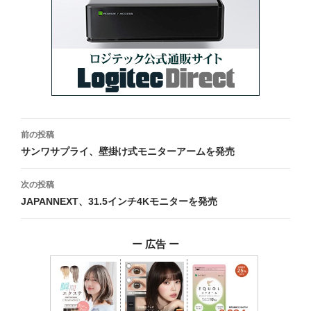
投
前の投稿
稿
サンワサプライ、壁掛け式モニターアームを発売
ナ
次の投稿
ビ
JAPANNEXT、31.5インチ4Kモニターを発売
ゲ
ー 広告 ー
ー
シ
ョ