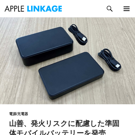
検
索
メイン
コ
メニュ
ン
ー
テ
ン
ツ
へ
ス
キ
ッ
プ
電源/充電器
山善、発火リスクに配慮した準固
体モバイルバッテリーを発売