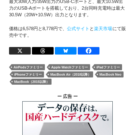
最大30W入力/35W出力のUSB-Cポートと、最大10.5W出
力のUSB-Aポートを搭載しており、2台同時充電時は最大
30.5W（20W+10.5W）出力となります。
価格は6,578円と8,778円で、
公式サイト
と
楽天市場
にて販
売中です。
AirPodsファミリー
Apple Watchファミリー
iPadファミリー
iPhoneファミリー
MacBook Air（2018以降）
MacBook Neo
MacBook（2015以降）
ー 広告 ー