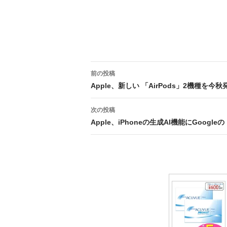
投
前の投稿
稿
Apple、新しい 「AirPods」2機種を今秋
ナ
次の投稿
ビ
Apple、iPhoneの生成AI機能にGoogle
ゲ
ー
シ
ョ
ン