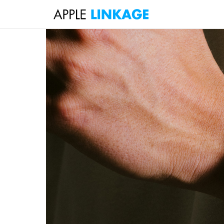
検
索
コ
ン
テ
ン
ツ
へ
ス
キ
ッ
プ