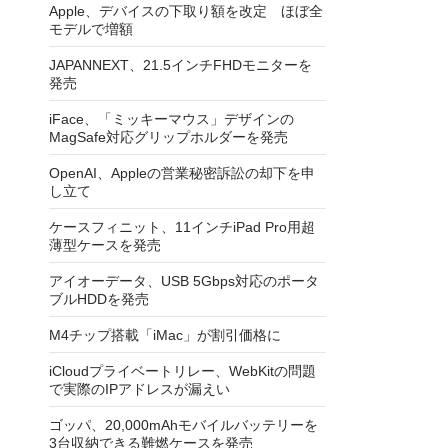
Apple、デバイスの下取り額を改定 ほぼ全
モデルで増額
JAPANNEXT、21.5インチFHDモニターを
発売
iFace、「ミッキーマウス」デザインの
MagSafe対応グリップホルダーを発売
OpenAI、Appleの営業秘密訴訟の却下を申
し立て
ケースフィニット、11インチiPad Pro用超
薄型ケースを発売
アイオーデータ、USB 5Gbps対応のポータ
ブルHDDを発売
M4チップ搭載「iMac」が割引価格に
iCloudプライベートリレー、WebKitの問題
で実際のIPアドレスが漏えい
ゴッパ、20,000mAhモバイルバッテリーを
3台収納できる難燃ケースを発売