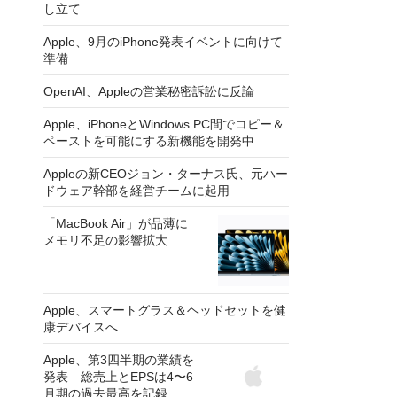
し立て
Apple、9月のiPhone発表イベントに向けて
準備
OpenAI、Appleの営業秘密訴訟に反論
Apple、iPhoneとWindows PC間でコピー＆
ペーストを可能にする新機能を開発中
Appleの新CEOジョン・ターナス氏、元ハー
ドウェア幹部を経営チームに起用
「MacBook Air」が品薄に
メモリ不足の影響拡大
Apple、スマートグラス＆ヘッドセットを健
康デバイスへ
Apple、第3四半期の業績を
発表 総売上とEPSは4〜6
月期の過去最高を記録