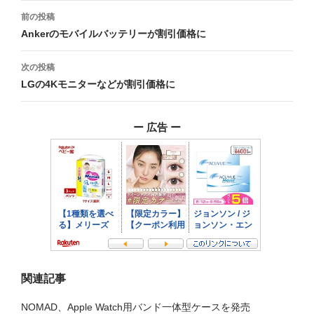
投
前の投稿
稿
Ankerのモバイルバッテリーが割引価格に
ナ
次の投稿
ビ
LGの4Kモニターなどが割引価格に
ゲ
ー 広告 ー
ー
シ
ョ
ン
関連記事
NOMAD、Apple Watch用バンド一体型ケースを発売