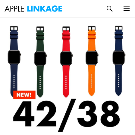
検
索
メイン
コ
メニュ
ン
ー
テ
ン
ツ
へ
ス
キ
ッ
プ