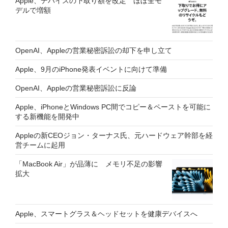
Apple、デバイスの下取り額を改定 ほぼ全モ
デルで増額
OpenAI、Appleの営業秘密訴訟の却下を申し立て
Apple、9月のiPhone発表イベントに向けて準備
OpenAI、Appleの営業秘密訴訟に反論
Apple、iPhoneとWindows PC間でコピー＆ペーストを可能に
する新機能を開発中
Appleの新CEOジョン・ターナス氏、元ハードウェア幹部を経
営チームに起用
「MacBook Air」が品薄に メモリ不足の影響
拡大
Apple、スマートグラス＆ヘッドセットを健康デバイスへ