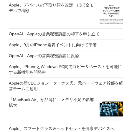
Apple、デバイスの下取り額を改定 ほぼ全モ
デルで増額
OpenAI、Appleの営業秘密訴訟の却下を申し立て
Apple、9月のiPhone発表イベントに向けて準備
OpenAI、Appleの営業秘密訴訟に反論
Apple、iPhoneとWindows PC間でコピー＆ペーストを可能に
する新機能を開発中
Appleの新CEOジョン・ターナス氏、元ハードウェア幹部を経
営チームに起用
「MacBook Air」が品薄に メモリ不足の影響
拡大
Apple、スマートグラス＆ヘッドセットを健康デバイスへ