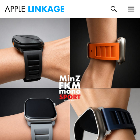
検
索
メイン
コ
メニュ
ン
ー
テ
ン
ツ
へ
ス
キ
ッ
プ