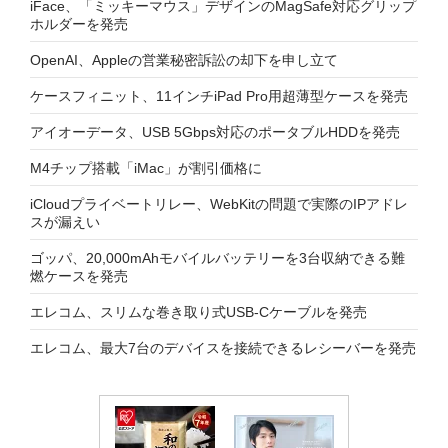
iFace、「ミッキーマウス」デザインのMagSafe対応グリップ
ホルダーを発売
OpenAI、Appleの営業秘密訴訟の却下を申し立て
ケースフィニット、11インチiPad Pro用超薄型ケースを発売
アイオーデータ、USB 5Gbps対応のポータブルHDDを発売
M4チップ搭載「iMac」が割引価格に
iCloudプライベートリレー、WebKitの問題で実際のIPアドレ
スが漏えい
ゴッパ、20,000mAhモバイルバッテリーを3台収納できる難
燃ケースを発売
エレコム、スリムな巻き取り式USB-Cケーブルを発売
エレコム、最大7台のデバイスを接続できるレシーバーを発売