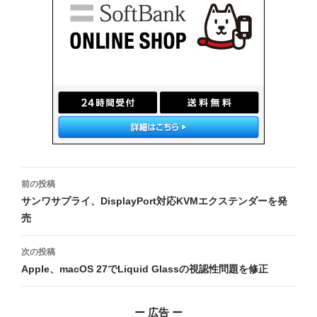
投
前の投稿
稿
サンワサプライ、DisplayPort対応KVMエクステンダーを発
売
ナ
ビ
次の投稿
Apple、macOS 27でLiquid Glassの視認性問題を修正
ゲ
ー
ー 広告 ー