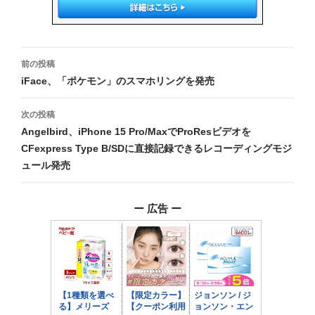
投
前の投稿
稿
iFace、「ポケモン」のスマホリングを発売
ナ
次の投稿
ビ
Angelbird、iPhone 15 Pro/MaxでProResビデオを
CFexpress Type B/SDに直接記録できるレコーディングモジ
ゲ
ュール発売
ー
シ
ー 広告 ー
ョ
ン