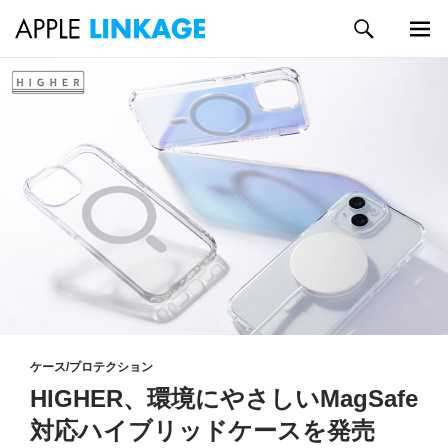
検
索
メイン
コ
メニュ
ン
ー
テ
ン
ツ
へ
ス
キ
ッ
プ
ケース/プロテクション
HIGHER、環境にやさしいMagSafe
対応ハイブリッドケースを発売