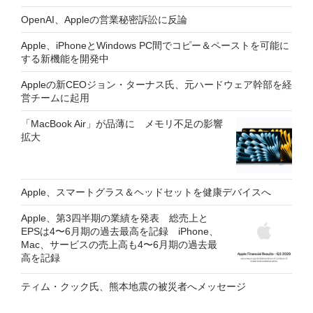
OpenAI、Appleの営業秘密訴訟に反論
Apple、iPhoneとWindows PC間でコピー＆ペーストを可能に
する新機能を開発中
Appleの新CEOジョン・ターナス氏、元ハードウェア幹部を経
営チームに起用
「MacBook Air」が品薄に メモリ不足の影響
拡大
Apple、スマートグラス＆ヘッドセットを健康デバイスへ
Apple、第3四半期の業績を発表 総売上と
EPSは4〜6月期の過去最高を記録 iPhone、
Mac、サービスの売上高も4〜6月期の過去最
高を記録
ティム・クック氏、熊本地震の被災者へメッセージ