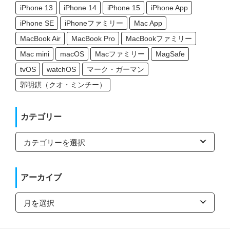
iPhone 13
iPhone 14
iPhone 15
iPhone App
iPhone SE
iPhoneファミリー
Mac App
MacBook Air
MacBook Pro
MacBookファミリー
Mac mini
macOS
Macファミリー
MagSafe
tvOS
watchOS
マーク・ガーマン
郭明錤（クオ・ミンチー）
カテゴリー
カ
テ
ゴ
リ
ー
アーカイブ
ア
ー
カ
イ
ブ