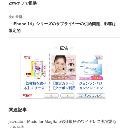
29%オフで提供
ナ
ビ
次の投稿
「iPhone 14」シリーズのサプライヤーの供給問題、影響は
ゲ
限定的
ー
シ
ー 広告 ー
ョ
ン
関連記事
j5create、Made for MagSafe認証取得のワイヤレス充電器な
どを発売