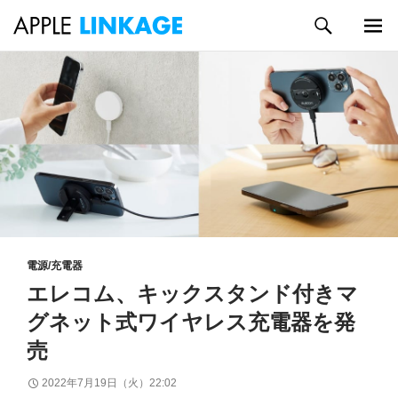
検
索
メイン
コ
メニュ
ン
ー
テ
ン
ツ
へ
ス
キ
ッ
プ
電源/充電器
エレコム、キックスタンド付きマ
グネット式ワイヤレス充電器を発
売
2022年7月19日（火）22:02