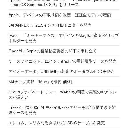
「macOS Sonoma 14.8.9」をリリース
Apple、デバイスの下取り額を改定 ほぼ全モデルで増額
JAPANNEXT、21.5インチFHDモニターを発売
iFace、「ミッキーマウス」デザインのMagSafe対応グリップ
ホルダーを発売
OpenAI、Appleの営業秘密訴訟の却下を申し立て
ケースフィニット、11インチiPad Pro用超薄型ケースを発売
アイオーデータ、USB 5Gbps対応のポータブルHDDを発売
M4チップ搭載「iMac」が割引価格に
iCloudプライベートリレー、WebKitの問題で実際のIPアドレ
スが漏えい
ゴッパ、20,000mAhモバイルバッテリーを3台収納できる難
燃ケースを発売
エレコム、スリムな巻き取り式USB-Cケーブルを発売