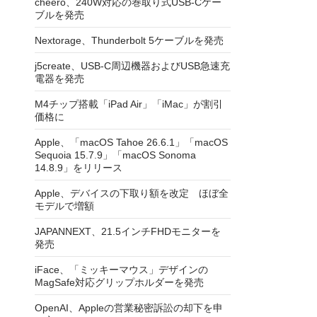
cheero、240W対応の巻取り式USB-Cケー
ブルを発売
Nextorage、Thunderbolt 5ケーブルを発売
j5create、USB-C周辺機器およびUSB急速充
電器を発売
M4チップ搭載「iPad Air」「iMac」が割引
価格に
Apple、「macOS Tahoe 26.6.1」「macOS
Sequoia 15.7.9」「macOS Sonoma
14.8.9」をリリース
Apple、デバイスの下取り額を改定 ほぼ全
モデルで増額
JAPANNEXT、21.5インチFHDモニターを
発売
iFace、「ミッキーマウス」デザインの
MagSafe対応グリップホルダーを発売
OpenAI、Appleの営業秘密訴訟の却下を申