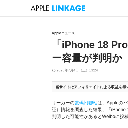
検
索
コ
ン
テ
Appleニュース
ン
「iPhone 18
ツ
へ
ー容量が判明か
ス
キ
2026年7月4日（土）13:24
ッ
プ
当サイトはアフィリエイトによる収益を得
リーカーの
数码闲聊站
は、Apple
証）情報を調査した結果、「iPhone 18 
判明した可能性があるとWeiboに投