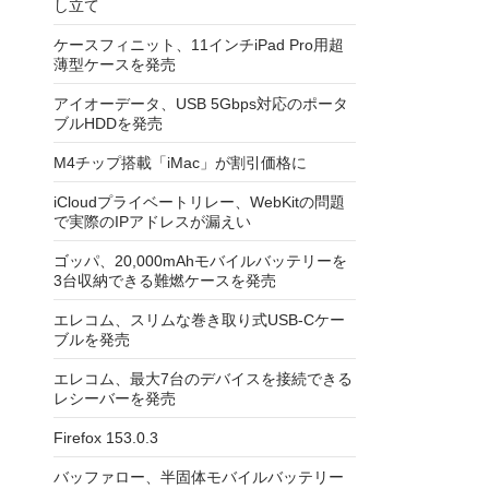
し立て
ケースフィニット、11インチiPad Pro用超
薄型ケースを発売
アイオーデータ、USB 5Gbps対応のポータ
ブルHDDを発売
M4チップ搭載「iMac」が割引価格に
iCloudプライベートリレー、WebKitの問題
で実際のIPアドレスが漏えい
ゴッパ、20,000mAhモバイルバッテリーを
3台収納できる難燃ケースを発売
エレコム、スリムな巻き取り式USB-Cケー
ブルを発売
エレコム、最大7台のデバイスを接続できる
レシーバーを発売
Firefox 153.0.3
バッファロー、半固体モバイルバッテリー