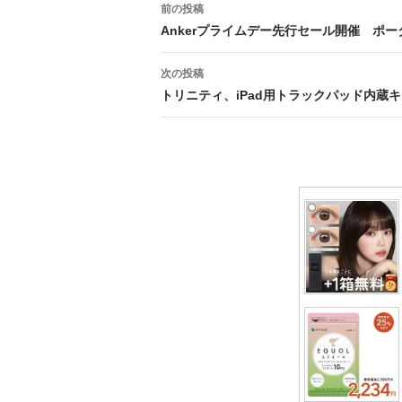
投
前の投稿
稿
Ankerプライムデー先行セール開催 ポ
ナ
次の投稿
ビ
トリニティ、iPad用トラックパッド内蔵
ゲ
ー
シ
ョ
ン