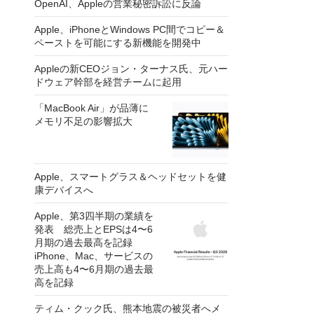
OpenAI、Appleの営業秘密訴訟に反論
Apple、iPhoneとWindows PC間でコピー＆
ペーストを可能にする新機能を開発中
Appleの新CEOジョン・ターナス氏、元ハー
ドウェア幹部を経営チームに起用
「MacBook Air」が品薄に
メモリ不足の影響拡大
Apple、スマートグラス＆ヘッドセットを健
康デバイスへ
Apple、第3四半期の業績を
発表 総売上とEPSは4〜6
月期の過去最高を記録
iPhone、Mac、サービスの
売上高も4〜6月期の過去最
高を記録
ティム・クック氏、熊本地震の被災者へメ