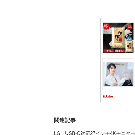
ー
シ
ョ
ン
関連記事
LG、USB-C対応27インチ4Kモニタ