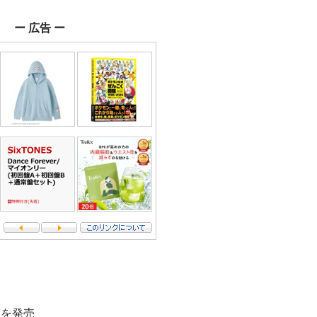
ー 広告 ー
ーを発売