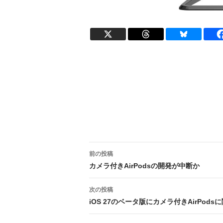
投
前の投稿
稿
カメラ付きAirPodsの開発が中断か
ナ
次の投稿
ビ
iOS 27のベータ版にカメラ付きAirPods
ゲ