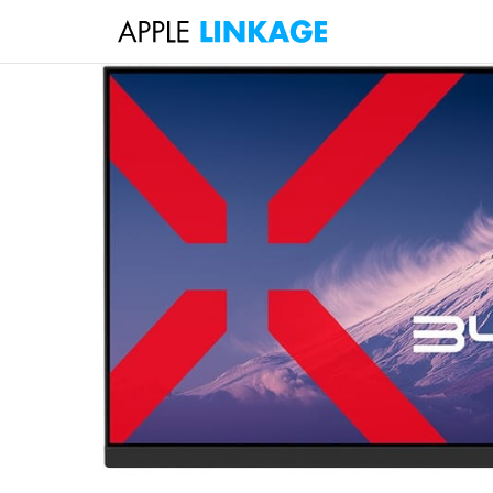
検
索
コ
ン
テ
ン
ツ
へ
ス
キ
ッ
プ