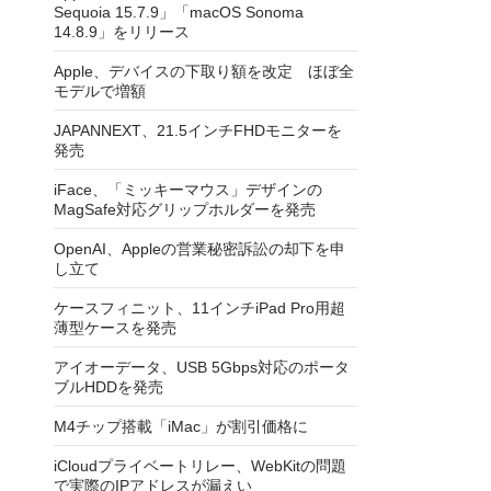
Sequoia 15.7.9」「macOS Sonoma
14.8.9」をリリース
Apple、デバイスの下取り額を改定 ほぼ全
モデルで増額
JAPANNEXT、21.5インチFHDモニターを
発売
iFace、「ミッキーマウス」デザインの
MagSafe対応グリップホルダーを発売
OpenAI、Appleの営業秘密訴訟の却下を申
し立て
ケースフィニット、11インチiPad Pro用超
薄型ケースを発売
アイオーデータ、USB 5Gbps対応のポータ
ブルHDDを発売
M4チップ搭載「iMac」が割引価格に
iCloudプライベートリレー、WebKitの問題
で実際のIPアドレスが漏えい