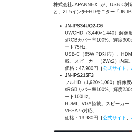
株式会社JAPANNEXTが、USB-C対応
と、21.5インチFHDモニター「JN-I
JN-IPS34UQ2-C6
UWQHD（3,440×1,440）
sRGBカバー率100%、輝度300
ート75Hz。
USB-C（65W PD対応）、HDM
載。スピーカー（2Wx2）内蔵。チ
価格：47,980円［
公式サイト
、
JN-IPS215F3
フルHD（1,920×1,080）解
sRGBカバー率100%、輝度230
ート100Hz。
HDMI、VGA搭載。スピーカー（
VESA75対応。
価格：13,980円［
公式サイト
、