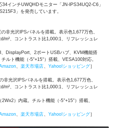
34インチUWQHDモニター「JN-IPS34UQ2-C6」
PS215F3」を発売しています。
解像度の非光沢IPSパネルを搭載。表示色1,677万色、
cd/m²、コントラスト比1,000:1、リフレッシュレ
I、DisplayPort、2ポートUSBハブ、KVM機能搭
ルト機能（-5°+15°）搭載、VESA100対応。
Amazon
、
楽天市場店
、
Yahoo!ショッピング
］
像度の非光沢IPSパネルを搭載。表示色1,677万色、
cd/m²、コントラスト比1,000:1、リフレッシュレ
2Wx2）内蔵。チルト機能（-5°+15°）搭載、
Amazon
、
楽天市場店
、
Yahoo!ショッピング
］