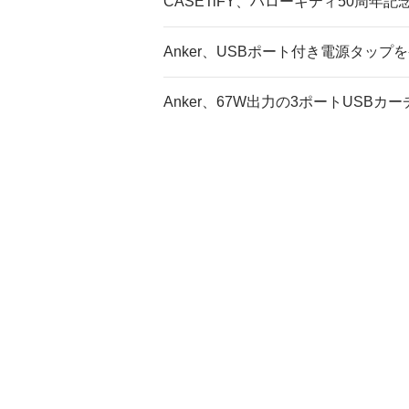
CASETiFY、ハローキティ50周
Anker、USBポート付き電源タップ
Anker、67W出力の3ポートUSB