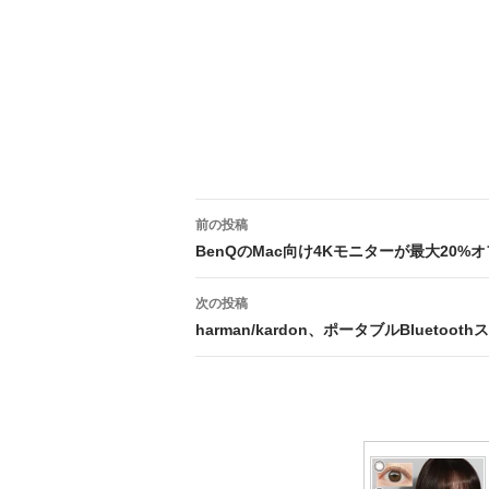
投
前の投稿
稿
BenQのMac向け4Kモニターが最大20
ナ
次の投稿
ビ
harman/kardon、ポータブルBluetoo
ゲ
ー
シ
ョ