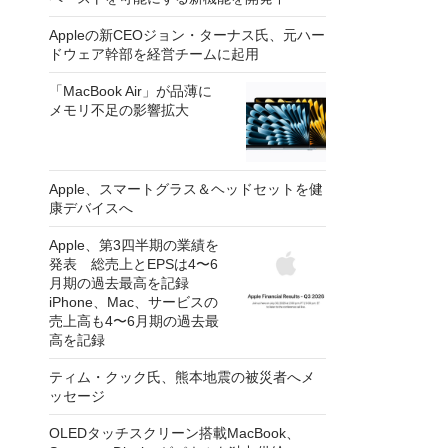
Appleの新CEOジョン・ターナス氏、元ハー
ドウェア幹部を経営チームに起用
「MacBook Air」が品薄に
メモリ不足の影響拡大
Apple、スマートグラス＆ヘッドセットを健
康デバイスへ
Apple、第3四半期の業績を
発表 総売上とEPSは4〜6
月期の過去最高を記録
iPhone、Mac、サービスの
売上高も4〜6月期の過去最
高を記録
ティム・クック氏、熊本地震の被災者へメ
ッセージ
OLEDタッチスクリーン搭載MacBook、