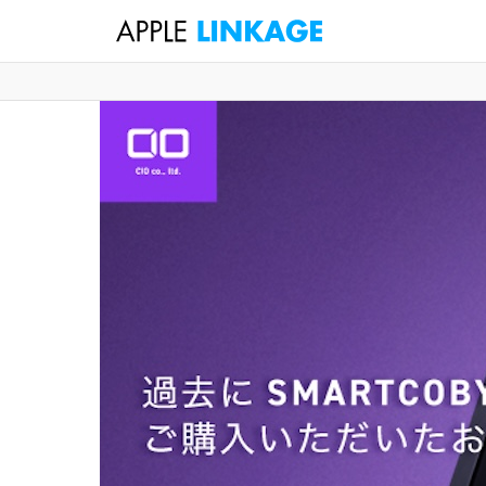
検
索
コ
ン
テ
ン
ツ
へ
ス
キ
ッ
プ