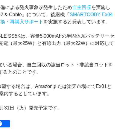
不備による発火事象が発生したため
自主回収
を実施し
Qi2 & Cable」について、後継機「
SMARTCOBY Ex04
交換・再購入サポート
を実施すると発表しています。
.2 CABLE SS5Kは、容量5,000mAhの半固体系バッテリーセ
ス充電（最大25W）と有線出力（最大22W）に対応して
している場合、自主回収の該当ロット・非該当ロットを
換するとのことです。
する場合は、Amazonまたは楽天市場にてEx01と
を案内するとしています。
3月31日（火）発売予定です。