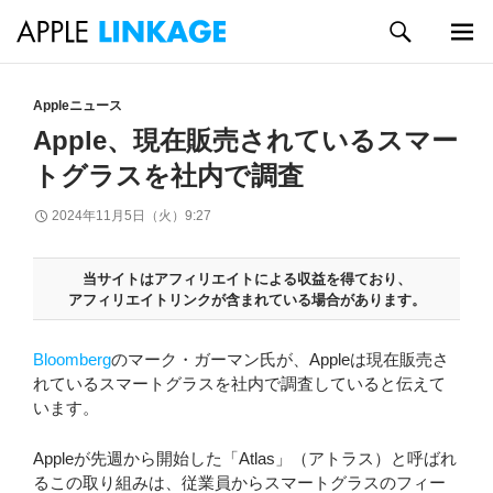
検
索
メイン
コ
メニュ
ン
Appleニュース
ー
テ
Apple、現在販売されているスマー
ン
トグラスを社内で調査
ツ
へ
2024年11月5日（火）9:27
ス
キ
ッ
当サイトはアフィリエイトによる収益を得ており、
プ
アフィリエイトリンクが含まれている場合があります。
Bloomberg
のマーク・ガーマン氏が、Appleは現在販売さ
れているスマートグラスを社内で調査していると伝えて
います。
Appleが先週から開始した「Atlas」（アトラス）と呼ばれ
るこの取り組みは、従業員からスマートグラスのフィー