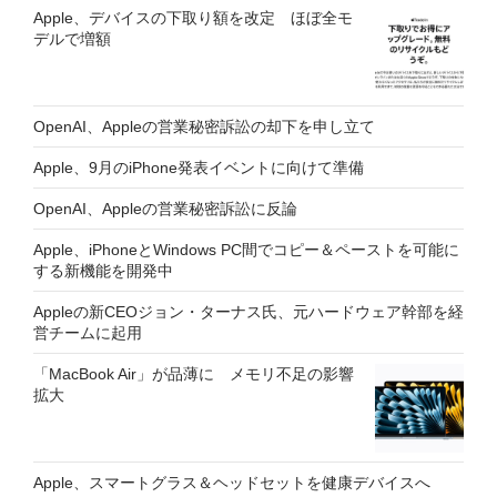
Apple、デバイスの下取り額を改定 ほぼ全モ
デルで増額
OpenAI、Appleの営業秘密訴訟の却下を申し立て
Apple、9月のiPhone発表イベントに向けて準備
OpenAI、Appleの営業秘密訴訟に反論
Apple、iPhoneとWindows PC間でコピー＆ペーストを可能に
する新機能を開発中
Appleの新CEOジョン・ターナス氏、元ハードウェア幹部を経
営チームに起用
「MacBook Air」が品薄に メモリ不足の影響
拡大
Apple、スマートグラス＆ヘッドセットを健康デバイスへ