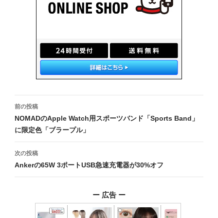
投
前の投稿
稿
NOMADのApple Watch用スポーツバンド「Sports Band」
に限定色「ブラープル」
ナ
ビ
次の投稿
Ankerの65W 3ポートUSB急速充電器が30%オフ
ゲ
ー
ー 広告 ー
シ