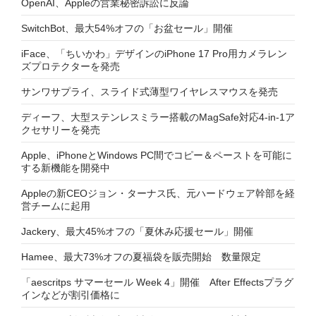
OpenAI、Appleの営業秘密訴訟に反論
SwitchBot、最大54%オフの「お盆セール」開催
iFace、「ちいかわ」デザインのiPhone 17 Pro用カメラレン
ズプロテクターを発売
サンワサプライ、スライド式薄型ワイヤレスマウスを発売
ディーフ、大型ステンレスミラー搭載のMagSafe対応4-in-1ア
クセサリーを発売
Apple、iPhoneとWindows PC間でコピー＆ペーストを可能に
する新機能を開発中
Appleの新CEOジョン・ターナス氏、元ハードウェア幹部を経
営チームに起用
Jackery、最大45%オフの「夏休み応援セール」開催
Hamee、最大73%オフの夏福袋を販売開始 数量限定
「aescritps サマーセール Week 4」開催 After Effectsプラグ
インなどが割引価格に