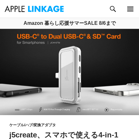
検
索
メイン
コ
Amazon 暮らし応援サマーSALE 8/6まで
メニュ
ン
ー
テ
ン
ツ
へ
ス
キ
ッ
プ
ケーブル/ハブ/変換アダプタ
j5create、スマホで使える4-in-1