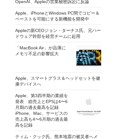
OpenAI、Appleの営業秘密訴訟に反論
Apple、iPhoneとWindows PC間でコピー＆
ペーストを可能にする新機能を開発中
Appleの新CEOジョン・ターナス氏、元ハー
ドウェア幹部を経営チームに起用
「MacBook Air」が品薄に
メモリ不足の影響拡大
Apple、スマートグラス＆ヘッドセットを健
康デバイスへ
Apple、第3四半期の業績を
発表 総売上とEPSは4〜6
月期の過去最高を記録
iPhone、Mac、サービスの
売上高も4〜6月期の過去最
高を記録
ティム・クック氏、熊本地震の被災者へメ