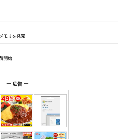
SBメモリを発売
出荷開始
ー 広告 ー