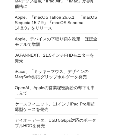
M4チップ搭載「iPad Air」「iMac」が割引
価格に
Apple、「macOS Tahoe 26.6.1」「macOS
Sequoia 15.7.9」「macOS Sonoma
14.8.9」をリリース
Apple、デバイスの下取り額を改定 ほぼ全
モデルで増額
JAPANNEXT、21.5インチFHDモニターを
発売
iFace、「ミッキーマウス」デザインの
MagSafe対応グリップホルダーを発売
OpenAI、Appleの営業秘密訴訟の却下を申
し立て
ケースフィニット、11インチiPad Pro用超
薄型ケースを発売
アイオーデータ、USB 5Gbps対応のポータ
ブルHDDを発売