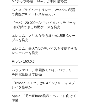
M4チップ搭載「iMac」が割引価格に
iCloudプライベートリレー、WebKitの問題
で実際のIPアドレスが漏えい
ゴッパ、20,000mAhモバイルバッテリーを
3台収納できる難燃ケースを発売
エレコム、スリムな巻き取り式USB-Cケー
ブルを発売
エレコム、最大7台のデバイスを接続できる
レシーバーを発売
Firefox 153.0.3
バッファロー、半固体モバイルバッテリー
を家電量販店で販売
「iPhone 20 Pro」は6.4インチのディスプ
レイを搭載か
Apple、9月のiPhone発表イベントに向けて
準備