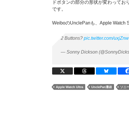
ドボタンの部分の形状が変わってお
です。
WeiboのUnclePanも、Apple Watch 
2 Buttons?
pic.twitter.com/uxjZ
— Sonny Dickson (@SonnyDick
Apple Watch Ultra
UnclePan潘叔
ソニ