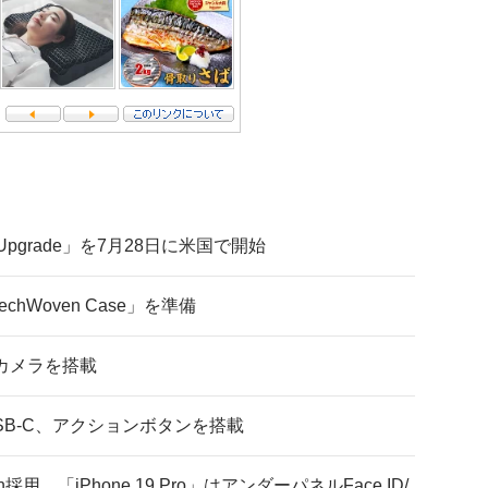
Upgrade」を7月28日に米国で開始
echWoven Case」を準備
ズムカメラを搭載
D、USB-C、アクションボタンを搭載
n採用 「iPhone 19 Pro」はアンダーパネルFace ID/