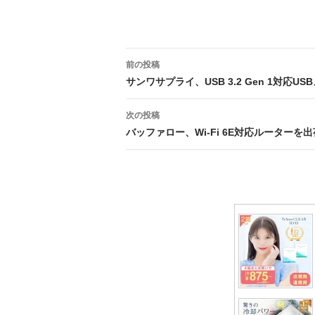
投
前の投稿
稿
サンワサプライ、USB 3.2 Gen 1対応U
ナ
次の投稿
ビ
バッファロー、Wi-Fi 6E対応ルーターを
ゲ
ー
シ
ョ
ン