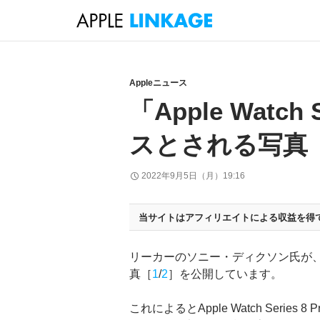
検
索
コ
ン
テ
Appleニュース
ン
「Apple Watch
ツ
へ
スとされる写真
ス
キ
2022年9月5日（月）19:16
ッ
プ
当サイトはアフィリエイトによる収益を得
リーカーのソニー・ディクソン氏が、「App
真［
1
/
2
］を公開しています。
これによるとApple Watch Series