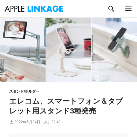
検
索
メイン
コ
メニュ
ン
ー
テ
ン
ツ
へ
ス
キ
ッ
プ
スタンド/ホルダー
エレコム、スマートフォン＆タブ
レット用スタンド3種発売
2022年5月24日（火）22:41