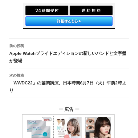
投
前の投稿
稿
Apple Watchプライドエディションの新しいバンドと文字盤
が登場
ナ
ビ
次の投稿
「WWDC22」の基調講演、日本時間6月7日（火）午前2時よ
ゲ
り
ー
シ
ー 広告 ー
ョ
ン