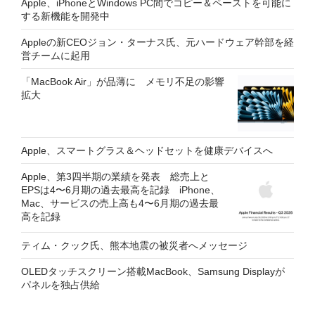
Apple、iPhoneとWindows PC間でコピー＆ペーストを可能に
する新機能を開発中
Appleの新CEOジョン・ターナス氏、元ハードウェア幹部を経
営チームに起用
「MacBook Air」が品薄に メモリ不足の影響
拡大
Apple、スマートグラス＆ヘッドセットを健康デバイスへ
Apple、第3四半期の業績を発表 総売上と
EPSは4〜6月期の過去最高を記録 iPhone、
Mac、サービスの売上高も4〜6月期の過去最
高を記録
ティム・クック氏、熊本地震の被災者へメッセージ
OLEDタッチスクリーン搭載MacBook、Samsung Displayが
パネルを独占供給