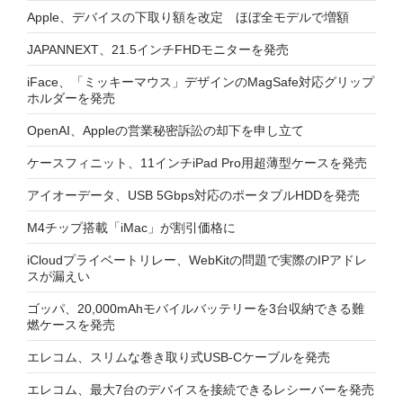
Apple、デバイスの下取り額を改定 ほぼ全モデルで増額
JAPANNEXT、21.5インチFHDモニターを発売
iFace、「ミッキーマウス」デザインのMagSafe対応グリップ
ホルダーを発売
OpenAI、Appleの営業秘密訴訟の却下を申し立て
ケースフィニット、11インチiPad Pro用超薄型ケースを発売
アイオーデータ、USB 5Gbps対応のポータブルHDDを発売
M4チップ搭載「iMac」が割引価格に
iCloudプライベートリレー、WebKitの問題で実際のIPアドレ
スが漏えい
ゴッパ、20,000mAhモバイルバッテリーを3台収納できる難
燃ケースを発売
エレコム、スリムな巻き取り式USB-Cケーブルを発売
エレコム、最大7台のデバイスを接続できるレシーバーを発売