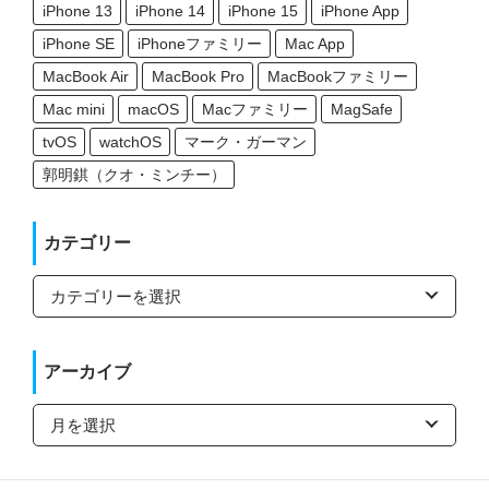
iPhone 13
iPhone 14
iPhone 15
iPhone App
iPhone SE
iPhoneファミリー
Mac App
MacBook Air
MacBook Pro
MacBookファミリー
Mac mini
macOS
Macファミリー
MagSafe
tvOS
watchOS
マーク・ガーマン
郭明錤（クオ・ミンチー）
カテゴリー
カ
テ
ゴ
リ
ー
アーカイブ
ア
ー
カ
イ
ブ