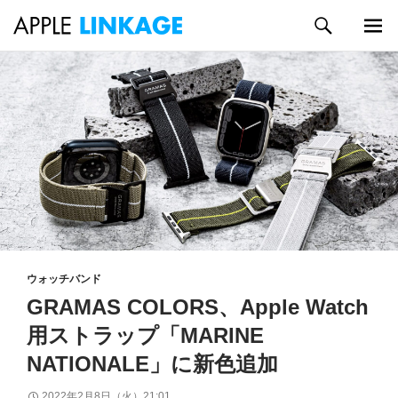
検
索
メイン
コ
メニュ
ン
ー
テ
ン
ツ
へ
ス
キ
ッ
プ
ウォッチバンド
GRAMAS COLORS、Apple Watch
用ストラップ「MARINE
NATIONALE」に新色追加
2022年2月8日（火）21:01