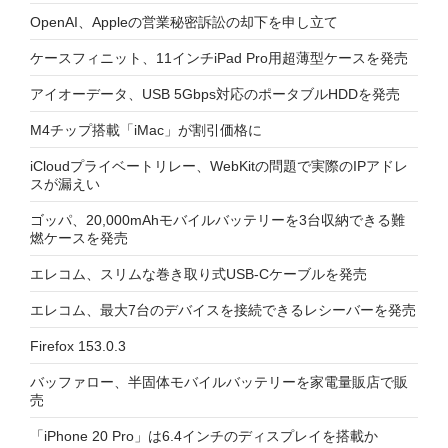
OpenAI、Appleの営業秘密訴訟の却下を申し立て
ケースフィニット、11インチiPad Pro用超薄型ケースを発売
アイオーデータ、USB 5Gbps対応のポータブルHDDを発売
M4チップ搭載「iMac」が割引価格に
iCloudプライベートリレー、WebKitの問題で実際のIPアドレ
スが漏えい
ゴッパ、20,000mAhモバイルバッテリーを3台収納できる難
燃ケースを発売
エレコム、スリムな巻き取り式USB-Cケーブルを発売
エレコム、最大7台のデバイスを接続できるレシーバーを発売
Firefox 153.0.3
バッファロー、半固体モバイルバッテリーを家電量販店で販
売
「iPhone 20 Pro」は6.4インチのディスプレイを搭載か