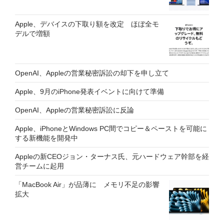
Apple、デバイスの下取り額を改定 ほぼ全モ
デルで増額
OpenAI、Appleの営業秘密訴訟の却下を申し立て
Apple、9月のiPhone発表イベントに向けて準備
OpenAI、Appleの営業秘密訴訟に反論
Apple、iPhoneとWindows PC間でコピー＆ペーストを可能に
する新機能を開発中
Appleの新CEOジョン・ターナス氏、元ハードウェア幹部を経
営チームに起用
「MacBook Air」が品薄に メモリ不足の影響
拡大