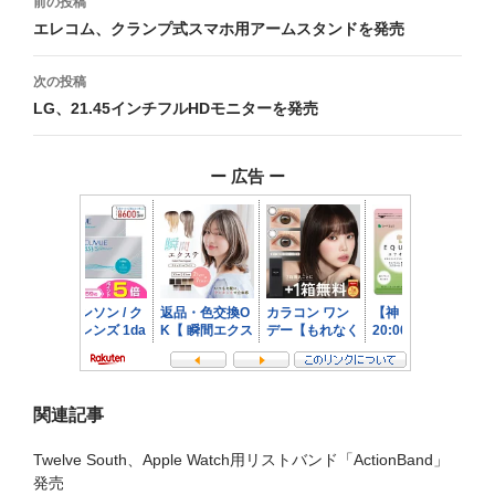
前の投稿
稿
エレコム、クランプ式スマホ用アームスタンドを発売
ナ
次の投稿
ビ
LG、21.45インチフルHDモニターを発売
ゲ
ー 広告 ー
ー
シ
ョ
ン
関連記事
Twelve South、Apple Watch用リストバンド「ActionBand」
発売