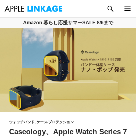
検
索
メイン
コ
Amazon 暮らし応援サマーSALE 8/6まで
メニュ
ン
ー
テ
ン
ツ
へ
ス
キ
ッ
プ
ウォッチバンド
,
ケース/プロテクション
Caseology、Apple Watch Series 7