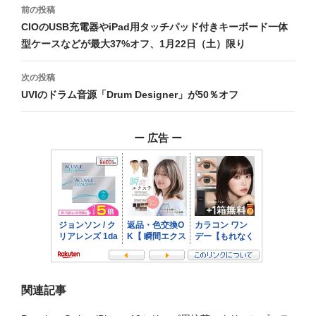
投
前の投稿
稿
CIOのUSB充電器やiPad用タッチパッド付きキーボード一体
型ケースなどが最大37%オフ、1月22日（土）限り
ナ
ビ
次の投稿
UVIのドラム音源「Drum Designer」が50％オフ
ゲ
ー
ー 広告 ー
シ
ョ
ン
関連記事