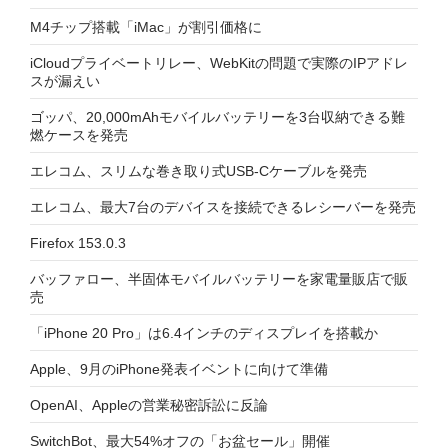
M4チップ搭載「iMac」が割引価格に
iCloudプライベートリレー、WebKitの問題で実際のIPアドレ
スが漏えい
ゴッパ、20,000mAhモバイルバッテリーを3台収納できる難
燃ケースを発売
エレコム、スリムな巻き取り式USB-Cケーブルを発売
エレコム、最大7台のデバイスを接続できるレシーバーを発売
Firefox 153.0.3
バッファロー、半固体モバイルバッテリーを家電量販店で販
売
「iPhone 20 Pro」は6.4インチのディスプレイを搭載か
Apple、9月のiPhone発表イベントに向けて準備
OpenAI、Appleの営業秘密訴訟に反論
SwitchBot、最大54%オフの「お盆セール」開催