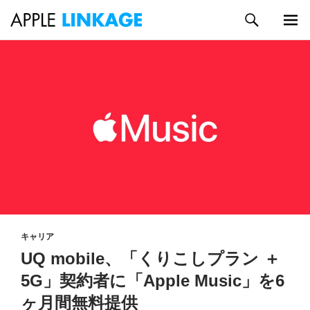
検
索
メイン
コ
メニュ
ン
ー
テ
ン
ツ
へ
ス
キ
ッ
プ
キャリア
UQ mobile、「くりこしプラン ＋
5G」契約者に「Apple Music」を6
ヶ月間無料提供