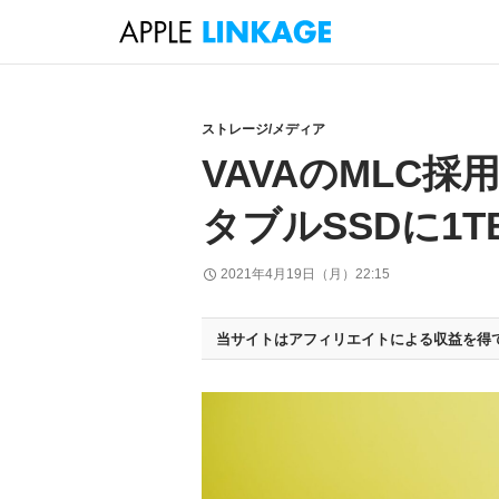
検
索
コ
ン
テ
ストレージ/メディア
ン
VAVAのMLC採用U
ツ
へ
タブルSSDに1
ス
キ
2021年4月19日（月）22:15
ッ
プ
当サイトはアフィリエイトによる収益を得