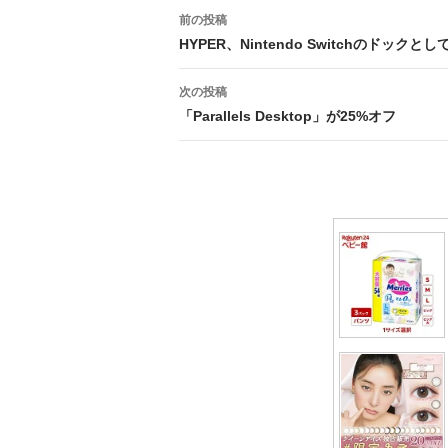
投
前の投稿
稿
HYPER、Nintendo Switchのドック
ナ
次の投稿
ビ
「Parallels Desktop」が25%オフ
ゲ
ー
シ
ョ
ン