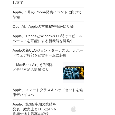
し立て
Apple、9月のiPhone発表イベントに向けて
準備
OpenAI、Appleの営業秘密訴訟に反論
Apple、iPhoneとWindows PC間でコピー＆
ペーストを可能にする新機能を開発中
Appleの新CEOジョン・ターナス氏、元ハー
ドウェア幹部を経営チームに起用
「MacBook Air」が品薄に
メモリ不足の影響拡大
Apple、スマートグラス＆ヘッドセットを健
康デバイスへ
Apple、第3四半期の業績を
発表 総売上とEPSは4〜6
月期の過去最高を記録