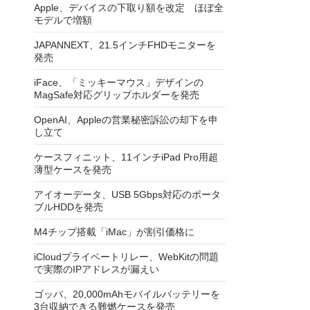
Apple、デバイスの下取り額を改定 ほぼ全
モデルで増額
JAPANNEXT、21.5インチFHDモニターを
発売
iFace、「ミッキーマウス」デザインの
MagSafe対応グリップホルダーを発売
OpenAI、Appleの営業秘密訴訟の却下を申
し立て
ケースフィニット、11インチiPad Pro用超
薄型ケースを発売
アイオーデータ、USB 5Gbps対応のポータ
ブルHDDを発売
M4チップ搭載「iMac」が割引価格に
iCloudプライベートリレー、WebKitの問題
で実際のIPアドレスが漏えい
ゴッパ、20,000mAhモバイルバッテリーを
3台収納できる難燃ケースを発売