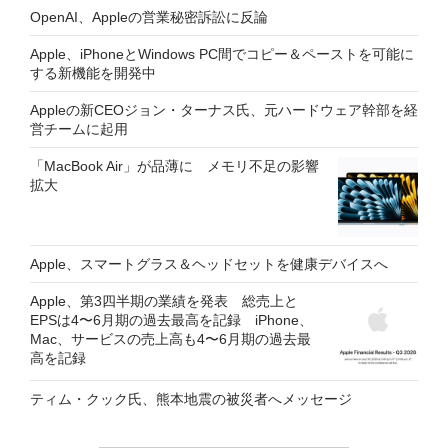
OpenAI、Appleの営業秘密訴訟に反論
Apple、iPhoneとWindows PC間でコピー＆ペーストを可能に
する新機能を開発中
Appleの新CEOジョン・ターナス氏、元ハードウェア幹部を経
営チームに起用
「MacBook Air」が品薄に メモリ不足の影響
拡大
Apple、スマートグラス＆ヘッドセットを健康デバイスへ
Apple、第3四半期の業績を発表 総売上と
EPSは4〜6月期の過去最高を記録 iPhone、
Mac、サービスの売上高も4〜6月期の過去最
高を記録
ティム・クック氏、熊本地震の被災者へメッセージ