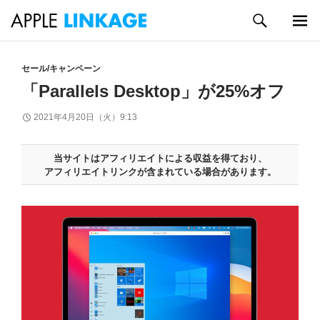
検
索
メイン
コ
メニュ
ン
セール/キャンペーン
ー
テ
「Parallels Desktop」が25%オフ
ン
ツ
2021年4月20日（火）9:13
へ
ス
キ
当サイトはアフィリエイトによる収益を得ており、
アフィリエイトリンクが含まれている場合があります。
ッ
プ