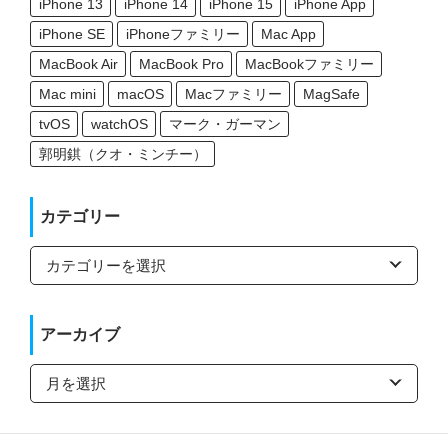
iPhone 13
iPhone 14
iPhone 15
iPhone App
iPhone SE
iPhoneファミリー
Mac App
MacBook Air
MacBook Pro
MacBookファミリー
Mac mini
macOS
Macファミリー
MagSafe
tvOS
watchOS
マーク・ガーマン
郭明錤（クオ・ミンチー）
カテゴリー
カ
テ
ゴ
リ
ー
アーカイブ
ア
ー
カ
イ
ブ