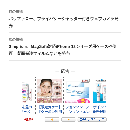
投
前の投稿
稿
バッファロー、プライバシーシャッター付きウェブカメラ発
売
ナ
ビ
次の投稿
Simplism、MagSafe対応iPhone 12シリーズ用ケースや側
ゲ
面・背面保護フィルムなどを発売
ー
シ
ー 広告 ー
ョ
ン