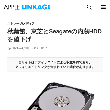
検
索
メイン
コ
メニュ
ン
ストレージ/メディア
ー
テ
秋葉館、東芝とSeagateの内蔵HDD
ン
を値下げ
ツ
へ
2021年4月8日（木）20:57
ス
キ
ッ
当サイトはアフィリエイトによる収益を得ており、
プ
アフィリエイトリンクが含まれている場合があります。