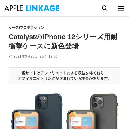
検
索
メイン
コ
メニュ
ン
ケース/プロテクション
ー
テ
CatalystのiPhone 12シリーズ用耐
ン
衝撃ケースに新色登場
ツ
へ
2021年3月23日（火）19:56
ス
キ
ッ
当サイトはアフィリエイトによる収益を得ており、
プ
アフィリエイトリンクが含まれている場合があります。