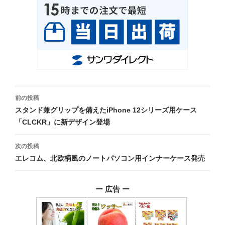
投
前の投稿
稿
スタンド兼グリップを備えたiPhone 12シリーズ用ケース
「CLCKR」に新デザイン登場
ナ
ビ
次の投稿
エレコム、北欧柄風のノートパソコン用インナーケース発売
ゲ
ー
ー 広告 ー
シ
ョ