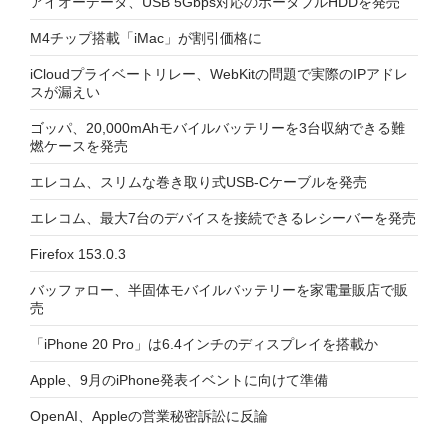
アイオーデータ、USB 5Gbps対応のポータブルHDDを発売
M4チップ搭載「iMac」が割引価格に
iCloudプライベートリレー、WebKitの問題で実際のIPアドレ
スが漏えい
ゴッパ、20,000mAhモバイルバッテリーを3台収納できる難
燃ケースを発売
エレコム、スリムな巻き取り式USB-Cケーブルを発売
エレコム、最大7台のデバイスを接続できるレシーバーを発売
Firefox 153.0.3
バッファロー、半固体モバイルバッテリーを家電量販店で販
売
「iPhone 20 Pro」は6.4インチのディスプレイを搭載か
Apple、9月のiPhone発表イベントに向けて準備
OpenAI、Appleの営業秘密訴訟に反論