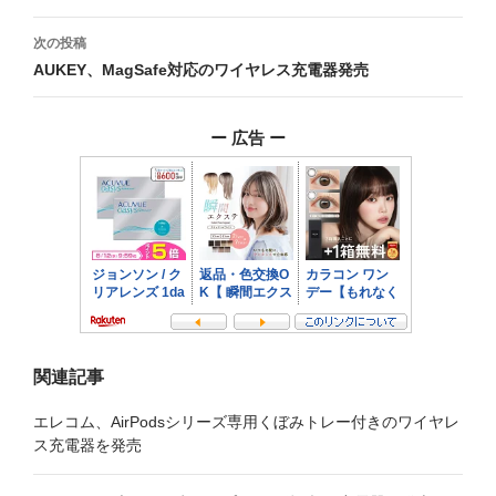
ナ
次の投稿
ビ
AUKEY、MagSafe対応のワイヤレス充電器発売
ゲ
ー 広告 ー
ー
シ
ョ
ン
関連記事
エレコム、AirPodsシリーズ専用くぼみトレー付きのワイヤレ
ス充電器を発売