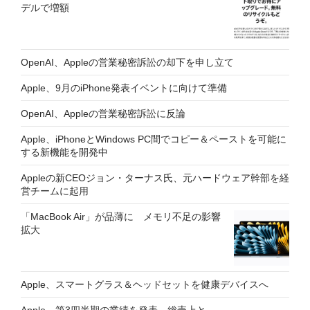
デルで増額
OpenAI、Appleの営業秘密訴訟の却下を申し立て
Apple、9月のiPhone発表イベントに向けて準備
OpenAI、Appleの営業秘密訴訟に反論
Apple、iPhoneとWindows PC間でコピー＆ペーストを可能に
する新機能を開発中
Appleの新CEOジョン・ターナス氏、元ハードウェア幹部を経
営チームに起用
「MacBook Air」が品薄に メモリ不足の影響
拡大
Apple、スマートグラス＆ヘッドセットを健康デバイスへ
Apple、第3四半期の業績を発表 総売上と