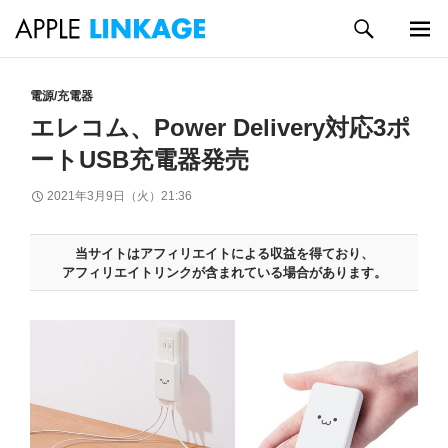
検
索
メイン
コ
メニュ
ン
電源/充電器
ー
テ
エレコム、Power Delivery対応3ポ
ン
ートUSB充電器発売
ツ
へ
2021年3月9日（火）21:36
ス
キ
ッ
当サイトはアフィリエイトによる収益を得ており、
プ
アフィリエイトリンクが含まれている場合があります。