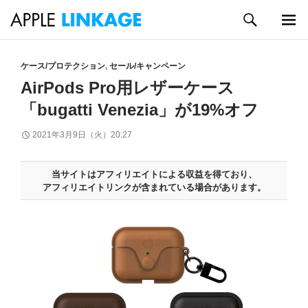
検
索
メイン
コ
メニュ
ン
ケース/プロテクション
,
セール/キャンペーン
ー
テ
AirPods Pro用レザーケース
ン
「bugatti Venezia」が19%オフ
ツ
へ
2021年3月9日（火）20:27
ス
キ
ッ
当サイトはアフィリエイトによる収益を得ており、
プ
アフィリエイトリンクが含まれている場合があります。