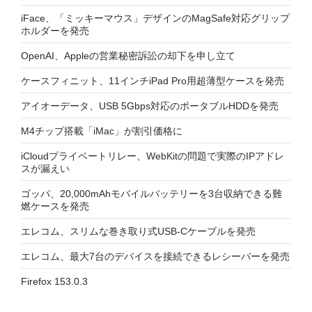
iFace、「ミッキーマウス」デザインのMagSafe対応グリップ
ホルダーを発売
OpenAI、Appleの営業秘密訴訟の却下を申し立て
ケースフィニット、11インチiPad Pro用超薄型ケースを発売
アイオーデータ、USB 5Gbps対応のポータブルHDDを発売
M4チップ搭載「iMac」が割引価格に
iCloudプライベートリレー、WebKitの問題で実際のIPアドレ
スが漏えい
ゴッパ、20,000mAhモバイルバッテリーを3台収納できる難
燃ケースを発売
エレコム、スリムな巻き取り式USB-Cケーブルを発売
エレコム、最大7台のデバイスを接続できるレシーバーを発売
Firefox 153.0.3