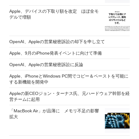
Apple、デバイスの下取り額を改定 ほぼ全モ
デルで増額
OpenAI、Appleの営業秘密訴訟の却下を申し立て
Apple、9月のiPhone発表イベントに向けて準備
OpenAI、Appleの営業秘密訴訟に反論
Apple、iPhoneとWindows PC間でコピー＆ペーストを可能に
する新機能を開発中
Appleの新CEOジョン・ターナス氏、元ハードウェア幹部を経
営チームに起用
「MacBook Air」が品薄に メモリ不足の影響
拡大