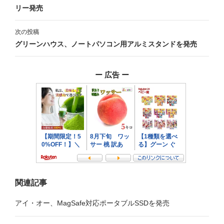
リー発売
ナ
ビ
次の投稿
グリーンハウス、ノートパソコン用アルミスタンドを発売
ゲ
ー
ー 広告 ー
シ
ョ
ン
関連記事
アイ・オー、MagSafe対応ポータブルSSDを発売