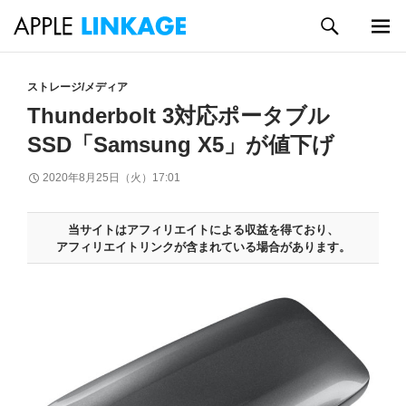
検
索
メイン
コ
メニュ
ン
ストレージ/メディア
ー
テ
Thunderbolt 3対応ポータブル
ン
SSD「Samsung X5」が値下げ
ツ
へ
2020年8月25日（火）17:01
ス
キ
ッ
当サイトはアフィリエイトによる収益を得ており、
プ
アフィリエイトリンクが含まれている場合があります。