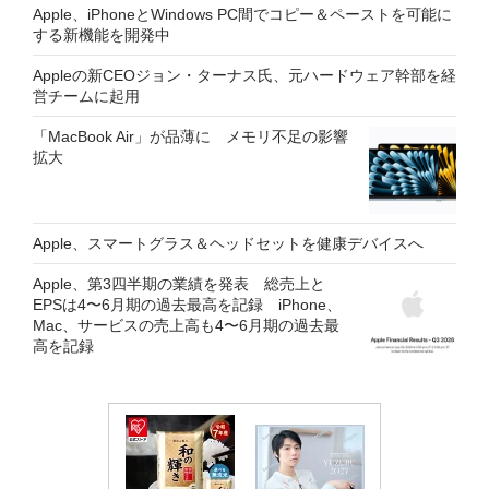
Apple、iPhoneとWindows PC間でコピー＆ペーストを可能に
する新機能を開発中
Appleの新CEOジョン・ターナス氏、元ハードウェア幹部を経
営チームに起用
「MacBook Air」が品薄に メモリ不足の影響
拡大
Apple、スマートグラス＆ヘッドセットを健康デバイスへ
Apple、第3四半期の業績を発表 総売上と
EPSは4〜6月期の過去最高を記録 iPhone、
Mac、サービスの売上高も4〜6月期の過去最
高を記録