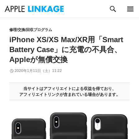
検
索
メイン
コ
メニュ
ン
修理/交換/回収プログラム
ー
テ
iPhone XS/XS Max/XR用「Smart
ン
Battery Case」に充電の不具合、
ツ
へ
Appleが無償交換
ス
キ
2020年1月11日（土）11:22
ッ
プ
当サイトはアフィリエイトによる収益を得ており、
アフィリエイトリンクが含まれている場合があります。