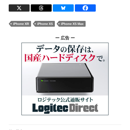
iPhone XR
iPhone XS
iPhone XS Max
ー 広告 ー
投