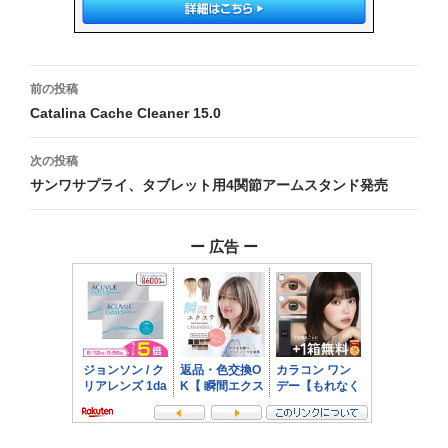
投
前の投稿
稿
Catalina Cache Cleaner 15.0
ナ
次の投稿
ビ
サンワサプライ、タブレット用4関節アームスタンド発売
ゲ
ー 広告 ー
ー
シ
ョ
ン