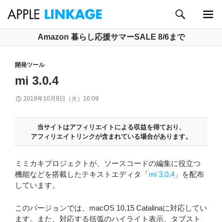
検
索
メイン
コ
Amazon 暮らし応援サマーSALE 8/6まで
メニュ
ン
ー
テ
開発ツール
ン
ツ
mi 3.0.4
へ
ス
2019年10月8日（火）16:09
キ
ッ
当サイトはアフィリエイトによる収益を得ており、
プ
アフィリエイトリンクが含まれている場合があります。
ミミカキプロジェクトが、ソースコードの編集に役立つ
機能などを搭載したテキストエディタ「
mi 3.0.4
」を配布
しています。
このバージョンでは、macOS 10.15 Catalinaに対応してい
ます。また、対応する括弧のハイライト表示、タブスト