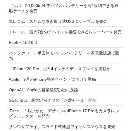
ゴッパ、20,000mAhモバイルバッテリーを3台収納できる難
燃ケースを発売
エレコム、スリムな巻き取り式USB-Cケーブルを発売
エレコム、最大7台のデバイスを接続できるレシーバーを発売
Firefox 153.0.3
バッファロー、半固体モバイルバッテリーを家電量販店で販
売
「iPhone 20 Pro」は6.4インチのディスプレイを搭載か
Apple、9月のiPhone発表イベントに向けて準備
OpenAI、Appleの営業秘密訴訟に反論
SwitchBot、最大54%オフの「お盆セール」開催
iFace、「ちいかわ」デザインのiPhone 17 Pro用カメラレン
ズプロテクターを発売
サンワサプライ、スライド式薄型ワイヤレスマウスを発売