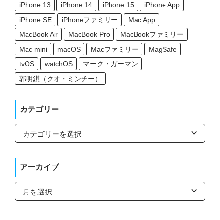
iPhone 13
iPhone 14
iPhone 15
iPhone App
iPhone SE
iPhoneファミリー
Mac App
MacBook Air
MacBook Pro
MacBookファミリー
Mac mini
macOS
Macファミリー
MagSafe
tvOS
watchOS
マーク・ガーマン
郭明錤（クオ・ミンチー）
カテゴリー
カ
テ
ゴ
リ
ー
アーカイブ
ア
ー
カ
イ
ブ