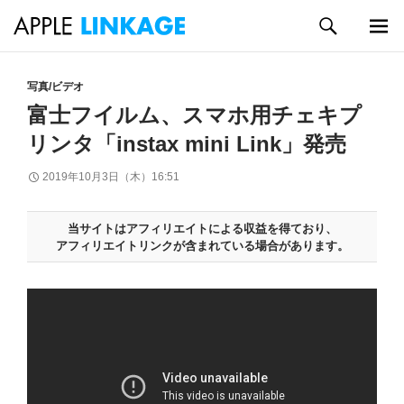
検
索
メイン
コ
メニュ
ン
写真/ビデオ
ー
テ
富士フイルム、スマホ用チェキプ
ン
リンタ「instax mini Link」発売
ツ
へ
2019年10月3日（木）16:51
ス
キ
ッ
当サイトはアフィリエイトによる収益を得ており、
プ
アフィリエイトリンクが含まれている場合があります。