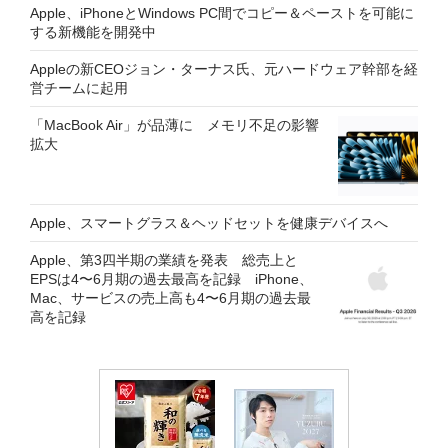
Apple、iPhoneとWindows PC間でコピー＆ペーストを可能に
する新機能を開発中
Appleの新CEOジョン・ターナス氏、元ハードウェア幹部を経
営チームに起用
「MacBook Air」が品薄に メモリ不足の影響
拡大
Apple、スマートグラス＆ヘッドセットを健康デバイスへ
Apple、第3四半期の業績を発表 総売上と
EPSは4〜6月期の過去最高を記録 iPhone、
Mac、サービスの売上高も4〜6月期の過去最
高を記録