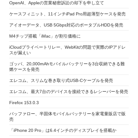
OpenAI、Appleの営業秘密訴訟の却下を申し立て
ケースフィニット、11インチiPad Pro用超薄型ケースを発売
アイオーデータ、USB 5Gbps対応のポータブルHDDを発売
M4チップ搭載「iMac」が割引価格に
iCloudプライベートリレー、WebKitの問題で実際のIPアドレ
スが漏えい
ゴッパ、20,000mAhモバイルバッテリーを3台収納できる難
燃ケースを発売
エレコム、スリムな巻き取り式USB-Cケーブルを発売
エレコム、最大7台のデバイスを接続できるレシーバーを発売
Firefox 153.0.3
バッファロー、半固体モバイルバッテリーを家電量販店で販
売
「iPhone 20 Pro」は6.4インチのディスプレイを搭載か