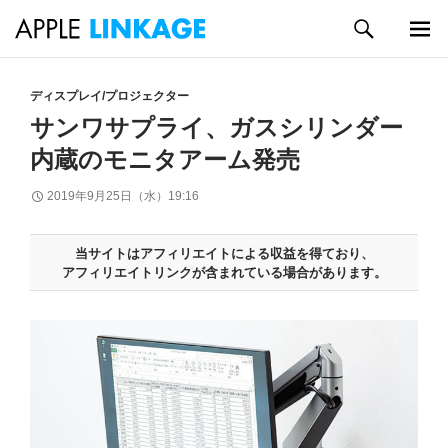
検
索
メイン
コ
メニュ
ン
ディスプレイ/プロジェクター
ー
テ
サンワサプライ、ガスシリンダー
ン
内蔵のモニタアーム発売
ツ
へ
2019年9月25日（水）19:16
ス
キ
ッ
当サイトはアフィリエイトによる収益を得ており、
プ
アフィリエイトリンクが含まれている場合があります。