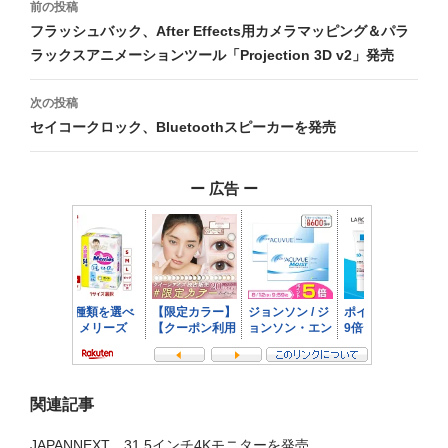
前の投稿
稿
フラッシュバック、After Effects用カメラマッピング＆パラ
ラックスアニメーションツール「Projection 3D v2」発売
ナ
ビ
次の投稿
セイコークロック、Bluetoothスピーカーを発売
ゲ
ー
ー 広告 ー
シ
ョ
ン
関連記事
JAPANNEXT、31.5インチ4Kモニターを発売