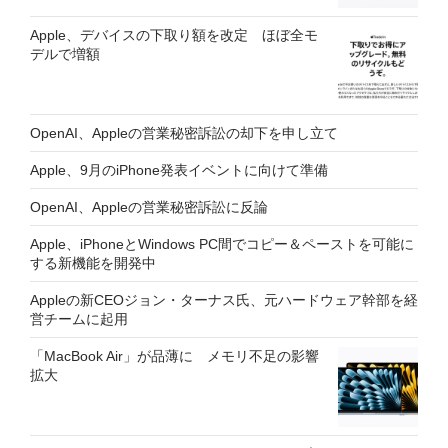
Apple、デバイスの下取り額を改定 ほぼ全モ
デルで増額
OpenAI、Appleの営業秘密訴訟の却下を申し立て
Apple、9月のiPhone発表イベントに向けて準備
OpenAI、Appleの営業秘密訴訟に反論
Apple、iPhoneとWindows PC間でコピー＆ペーストを可能に
する新機能を開発中
Appleの新CEOジョン・ターナス氏、元ハードウェア幹部を経
営チームに起用
「MacBook Air」が品薄に メモリ不足の影響
拡大